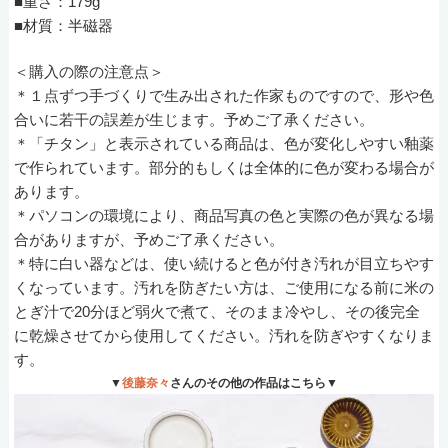
■重さ：179g
■材質：半磁器
＜購入の際の注意点＞
＊１点ずつ手づくりで生み出された作家ものですので、形や色
合いに若干の誤差が生じます。予めご了承ください。
＊「チタン」と表示されている商品は、色が変化しやすい釉薬
で作られています。部分的もしくは全体的に色が変わる場合が
あります。
＊パソコンの環境により、商品写真の色と実際の色が異なる場
合がありますが、予めご了承ください。
＊特に白い器などは、使い続けると色が付き汚れが目立ちやす
くなっています。汚れを防ぎたい方は、ご使用になる前に米の
とぎ汁で20分ほど弱火で煮て、そのまま冷やし、その後完全
に乾燥させてから使用してください。汚れを防ぎやすくなりま
す。
▼
後藤奈々
さんのその他の作品はこちら▼