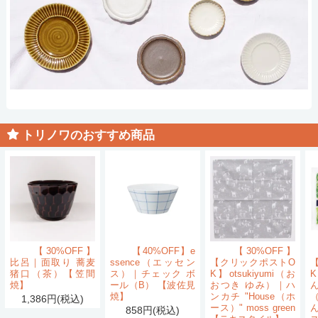
トリノワのおすすめ商品
【30%OFF】
【40%OFF】e
【30%OFF】
比呂｜面取り 蕎麦
ssence（エッセン
【クリックポストO
猪口（茶）【笠間
ス）｜チェック ボ
K】otsukiyumi（お
K
焼】
ール（B） 【波佐見
おつき ゆみ）｜ハ
ん
焼】
ンカチ "House（ホ
1,386円(税込)
ース）" moss green
858円(税込)