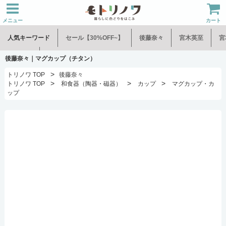
メニュー
カート
人気キーワード
セール【30%OFF~】
後藤奈々
宮木英至
宮
水谷和音
児玉修治
後藤奈々｜マグカップ（チタン）
>
トリノワ TOP
後藤奈々
>
>
>
トリノワ TOP
和食器（陶器・磁器）
カップ
マグカップ・カ
ップ