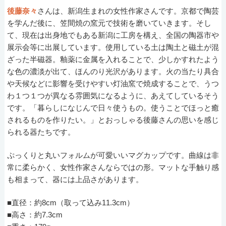
後藤奈々
さんは、新潟生まれの女性作家さんです。京都で陶芸
を学んだ後に、笠間焼の窯元で技術を磨いていきます。そし
て、現在は出身地でもある新潟に工房を構え、全国の陶器市や
展示会等に出展しています。使用している土は陶土と磁土が混
ざった半磁器。釉薬に金属を入れることで、少しかすれたよう
な色の濃淡が出て、ほんのり光沢があります。火の当たり具合
や天候などに影響を受けやすい灯油窯で焼成することで、うつ
わ１つ１つが異なる雰囲気になるように、あえてしているそう
です。「暮らしになじんで日々使うもの。使うことでほっと癒
されるものを作りたい。」とおっしゃる後藤さんの思いを感じ
られる器たちです。
ぷっくりと丸いフォルムが可愛いいマグカップです。曲線は非
常に柔らかく、女性作家さんならではの形。マットな手触り感
も相まって、器には上品さがあります。
■直径：約8cm（取って込み11.3cm）
■高さ：約7.3cm