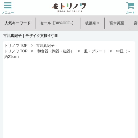
メニュー
カート
人気キーワード
セール【30%OFF~】
後藤奈々
宮木英至
宮
水谷和音
児玉修治
古川真紀子｜モザイク文様 6寸皿
>
トリノワ TOP
古川真紀子
>
>
>
トリノワ TOP
和食器（陶器・磁器）
皿・プレート
中皿（～
約21cm）