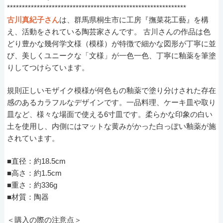
************************************************************
古川真紀子さん
は、群馬県桐生市に工房『撫菜花工藝』を構
え、活動をされている陶芸家さんです。 古川さんの作品は色
どり豊かな幾何学文様（模様）が特徴で細かな図形が丁寧に並
び、美しくユニークな「文様」が一色一色、丁寧に釉薬を筆塗
りしてつけらています。
規則正しいモザイク模様が何色もの釉薬で塗り分けされた存在
感のあるカラフルなデザインです。一品料理、ケーキ皿や取り
皿など、様々な場面で使える6寸皿です。柔らかな印象の白い
土を使用し、内側にはマットな黄みがかった白っぽい釉薬が施
されています。
■直径：約18.5cm
■高さ：約1.5cm
■重さ：約336g
■材質：陶器
＜購入の際の注意点＞