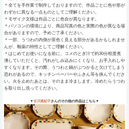
＊全てを手作業で制作しておりますので、作品ごとに色や形が
わずかに異なる一点ものとしてご理解ください。
＊モザイク文様は作品ごとに色合が異なります。
＊パソコンの環境により、商品写真の色と実際の色が異なる場
合がありますので、予めご了承ください。
＊一部、うつわの内側が茶色く見える部分があるかもしれませ
んが、釉薬の特性としてご理解ください。
＊はじめてお使いになる前に、コメのとぎ汁で約30分程度煮
沸していただくと、汚れがしみ込みにくくなり、お手入れしや
すくなります。その際、うつわと鍋がぶつかると欠けてしまう
恐れがあるので、キッチンペーパーやふきん等を挟んでくださ
い。火を止めたあとは、そのまま冷まします。冷めたらうつわ
を取り出し洗ってください。
▼
古川真紀子
さんのその他の作品はこちら▼