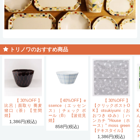
トリノワのおすすめ商品
【30%OFF】
【40%OFF】e
【30%OFF】
比呂｜面取り 蕎麦
ssence（エッセン
【クリックポストO
猪口（茶）【笠間
ス）｜チェック ボ
K】otsukiyumi（お
K
焼】
ール（B） 【波佐見
おつき ゆみ）｜ハ
ん
焼】
ンカチ "House（ホ
1,386円(税込)
ース）" moss green
858円(税込)
【テキスタイル】
1,386円(税込)