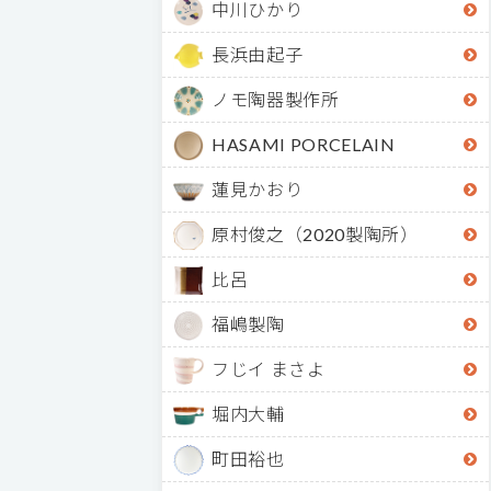
中川ひかり
長浜由起子
ノモ陶器製作所
HASAMI PORCELAIN
蓮見かおり
原村俊之（2020製陶所）
比呂
福嶋製陶
フじイ まさよ
堀内大輔
町田裕也