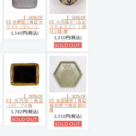
【30%OF
【50%OF
F】京野桂｜角皿 ホ
F】大内瑤子（おお
ワイト（グレー）
うちようこ）｜絵
付小鉢-葉
1,540円(税込)
1,210円(税込)
SOLD OUT
【30%OF
【30%OF
F】河内啓｜角皿
F】吉田健宗 | 青磁
（小） アメ釉
釉 和柄 六角皿 麻の
葉
1,782円(税込)
2,310円(税込)
SOLD OUT
SOLD OUT