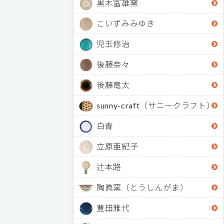
黒木富雄窯
こいずみみゆき
児玉修治
後藤奈々
後藤竜太
sunny-craft（サニークラフト）
白青
立原亜紀子
辻本路
陶眞窯（とうしんがま）
豊田雅代