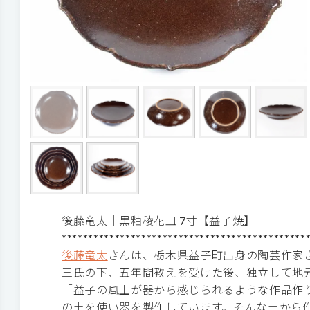
後藤竜太｜黒釉稜花皿 7寸【益子焼】
**********************************************
後藤竜太
さんは、栃木県益子町出身の陶芸作家
三氏の下、五年間教えを受けた後、独立して地
「益子の風土が器から感じられるような作品作
の土を使い器を製作しています。そんな土から