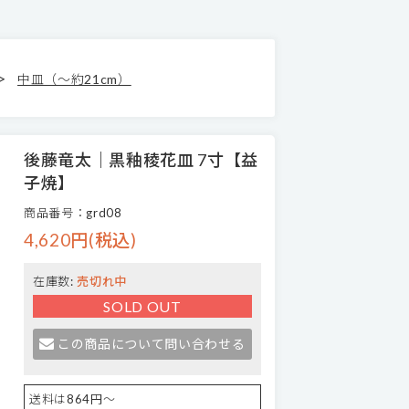
>
中皿（～約21cm）
後藤竜太｜黒釉稜花皿 7寸【益
子焼】
商品番号：grd08
4,620円(税込)
在庫数:
売切れ中
SOLD OUT
この商品について問い合わせる
送料は864円～