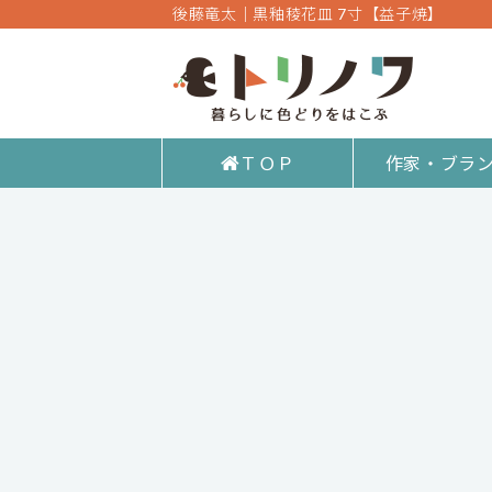
後藤竜太｜黒釉稜花皿 7寸【益子焼】
ＴＯＰ
作家・ブラ