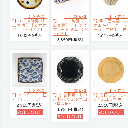
【30%OF
【30%OF
【30%OF
F】エドメ陶房（川
F】エドメ陶房（川
F】黒木富雄窯（小
上真悟）｜6寸鉢
上真悟）｜ロング
鹿田焼）｜丸フリ
水玉 【やちむん】
プレート 唐草 【や
ーカップ 刷毛目 白
ちむん】
3,080円(税込)
1,617円(税込)
3,850円(税込)
【30%OF
【30%OF
【30%OF
F】キカキカク｜正
F】水谷和音│しの
F】町田裕也｜しの
方形トレー ハス
ぎ輪花リム5寸皿
ぎリム皿 5寸 黄
（瑠璃釉）
2,310円(税込)
2,310円(税込)
1,925円(税込)
SOLD OUT
SOLD OUT
SOLD OUT