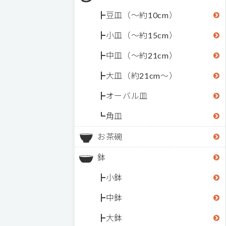
豆皿（～約10cm）
小皿（～約15cm）
中皿（～約21cm）
大皿（約21cm～）
オーバル皿
角皿
お茶碗
鉢
小鉢
中鉢
大鉢