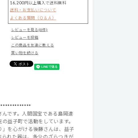
16,200円以上購入で送料無料
送料・お支払いについて
よくある質問（Ｑ＆Ａ）
レビューを見る(0件)
レビューを投稿
この商品を友達に教える
買い物を続ける
**************
さんです。人間国宝である島岡達
元の益子町で活動をしています。
り」を心がける後藤さんは、益子
作られた器は、多少のざらつきが