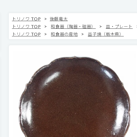
>
トリノワ TOP
後藤竜太
>
>
トリノワ TOP
和食器（陶器・磁器）
皿・プレート
>
>
トリノワ TOP
和食器の産地
益子焼（栃木県）