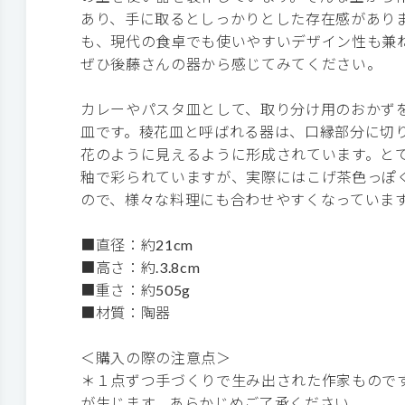
あり、手に取るとしっかりとした存在感があり
も、現代の食卓でも使いやすいデザイン性も兼
ぜひ後藤さんの器から感じてみてください。
カレーやパスタ皿として、取り分け用のおかず
皿です。稜花皿と呼ばれる器は、口縁部分に切
花のように見えるように形成されています。と
釉で彩られていますが、実際にはこげ茶色っぽ
ので、様々な料理にも合わせやすくなっていま
■直径：約21cm
■高さ：約.3.8cm
■重さ：約505g
■材質：陶器
＜購入の際の注意点＞
＊１点ずつ手づくりで生み出された作家もので
が生じます。あらかじめご了承ください。