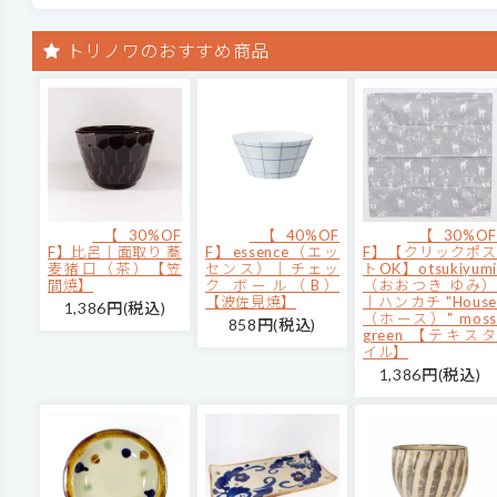
トリノワのおすすめ商品
【30%OF
【40%OF
【30%OF
F】比呂｜面取り 蕎
F】essence（エッ
F】【クリックポス
麦猪口（茶）【笠
センス）｜チェッ
トOK】otsukiyumi
間焼】
ク ボール（B）
（おおつき ゆみ）
【波佐見焼】
｜ハンカチ "House
1,386円(税込)
（ホース）" moss
858円(税込)
green 【テキスタ
イル】
1,386円(税込)