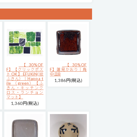
【30%OF
【30%OF
F】【クリックポス
F】蓮見かおり｜角
トOK】EFUKiN(絵
中皿B
ふきん）｜Happa t
1,386円(税込)
ile （green）【ふ
きん・キッチンク
ロス・ランチョン
マット】
1,360円(税込)