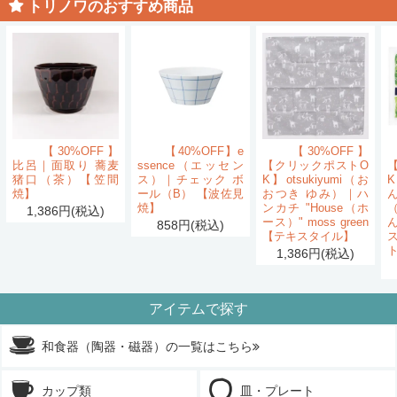
トリノワのおすすめ商品
【30%OFF】
【40%OFF】e
【30%OFF】
比呂｜面取り 蕎麦
ssence（エッセン
【クリックポストO
猪口（茶）【笠間
ス）｜チェック ボ
K】otsukiyumi（お
K
焼】
ール（B） 【波佐見
おつき ゆみ）｜ハ
ん
焼】
ンカチ "House（ホ
1,386円(税込)
ース）" moss green
858円(税込)
【テキスタイル】
1,386円(税込)
アイテムで探す
和食器（陶器・磁器）の一覧はこちら
カップ類
皿・プレート