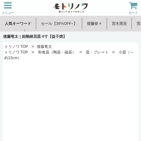
メニュー
カート
人気キーワード
セール【30%OFF~】
後藤奈々
宮木英至
宮
水谷和音
児玉修治
後藤竜太｜飴釉稜花皿 4寸【益子焼】
>
トリノワ TOP
後藤竜太
>
>
>
トリノワ TOP
和食器（陶器・磁器）
皿・プレート
小皿（～
約15cm）