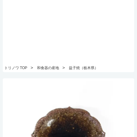
>
>
トリノワ TOP
和食器の産地
益子焼（栃木県）