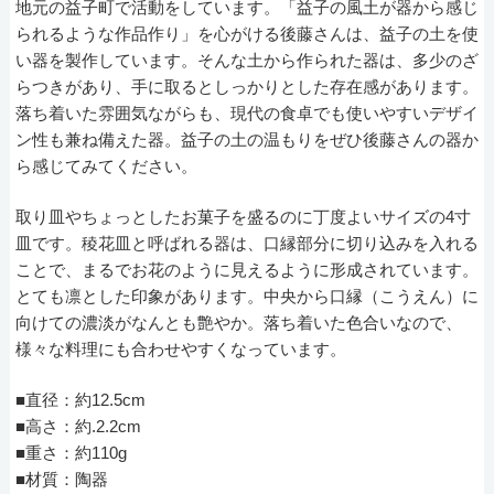
地元の益子町で活動をしています。「益子の風土が器から感じ
られるような作品作り」を心がける後藤さんは、益子の土を使
い器を製作しています。そんな土から作られた器は、多少のざ
らつきがあり、手に取るとしっかりとした存在感があります。
落ち着いた雰囲気ながらも、現代の食卓でも使いやすいデザイ
ン性も兼ね備えた器。益子の土の温もりをぜひ後藤さんの器か
ら感じてみてください。
取り皿やちょっとしたお菓子を盛るのに丁度よいサイズの4寸
皿です。稜花皿と呼ばれる器は、口縁部分に切り込みを入れる
ことで、まるでお花のように見えるように形成されています。
とても凛とした印象があります。中央から口縁（こうえん）に
向けての濃淡がなんとも艶やか。落ち着いた色合いなので、
様々な料理にも合わせやすくなっています。
■直径：約12.5cm
■高さ：約.2.2cm
■重さ：約110g
■材質：陶器