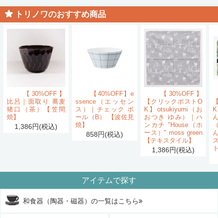
トリノワのおすすめ商品
【30%OFF】
【40%OFF】e
【30%OFF】
比呂｜面取り 蕎麦
ssence（エッセン
【クリックポストO
猪口（茶）【笠間
ス）｜チェック ボ
K】otsukiyumi（お
K
焼】
ール（B） 【波佐見
おつき ゆみ）｜ハ
ん
焼】
ンカチ "House（ホ
1,386円(税込)
ース）" moss green
858円(税込)
【テキスタイル】
1,386円(税込)
アイテムで探す
和食器（陶器・磁器）の一覧はこちら