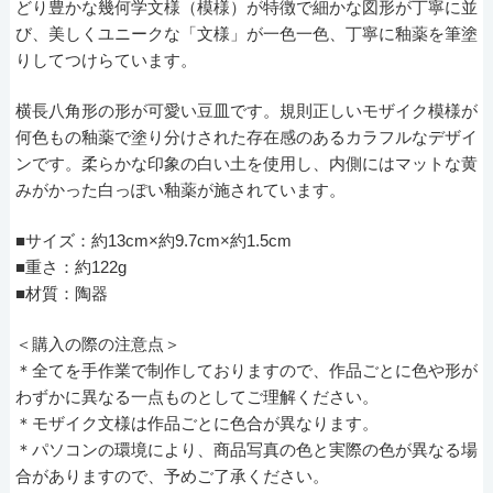
どり豊かな幾何学文様（模様）が特徴で細かな図形が丁寧に並
び、美しくユニークな「文様」が一色一色、丁寧に釉薬を筆塗
りしてつけらています。
横長八角形の形が可愛い豆皿です。規則正しいモザイク模様が
何色もの釉薬で塗り分けされた存在感のあるカラフルなデザイ
ンです。柔らかな印象の白い土を使用し、内側にはマットな黄
みがかった白っぽい釉薬が施されています。
■サイズ：約13cm×約9.7cm×約1.5cm
■重さ：約122g
■材質：陶器
＜購入の際の注意点＞
＊全てを手作業で制作しておりますので、作品ごとに色や形が
わずかに異なる一点ものとしてご理解ください。
＊モザイク文様は作品ごとに色合が異なります。
＊パソコンの環境により、商品写真の色と実際の色が異なる場
合がありますので、予めご了承ください。