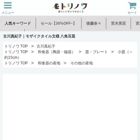
メニュー
カート
人気キーワード
セール【30%OFF~】
後藤奈々
宮木英至
宮
水谷和音
児玉修治
古川真紀子｜モザイクタイル文様 八角豆皿
>
トリノワ TOP
古川真紀子
>
>
>
トリノワ TOP
和食器（陶器・磁器）
皿・プレート
小皿（～
約15cm）
>
>
トリノワ TOP
和食器の産地
その他の産地