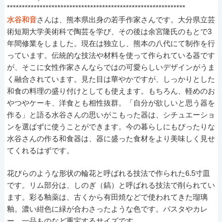
************************************************************
水谷和音
さんは、熊本県出身の若手作家さんです。大分県立芸
術短期大学美術科で陶芸を学び、その後は余宮隆氏のもとで3
年間修業をしました。現在は独立し、熊本の八代にて制作を行
っています。伝統的な技法や材料を使って作られている器です
が、そこに女性作家さんならではの可愛らしいデザインがうま
く融合されています。見た目は華やかですが、しっかりとした
和食の料理の盛り付けとしても使えます。もちろん、軽めのお
やつやケーキ、洋食とも相性抜群。「自分が欲しいと思う器を
作る」と語る水谷さんの思いがこもった器は、シチュエーショ
ンを選ばずに使うことができます。今の暮らしにもぴったりな
水谷さんの作る和食器は、器に盛った食材をより美味しく見せ
てくれるはずです。
花びらのような形状の輪花と呼ばれる技法で作られた6.5寸皿
です。リム部分は、しのぎ（鎬）と呼ばれる技法で削られてい
ます。彩る釉薬は、古くから有田焼などで使われてきた瑠璃
釉。濃い紺色に緑が合わさったような色です。パスタやカレ
ー、一品ものなど重宝するサイズです。