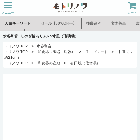
メニュー
カート
人気キーワード
セール【30%OFF~】
後藤奈々
宮木英至
宮
水谷和音
児玉修治
水谷和音│しのぎ輪花リム6.5寸皿（瑠璃釉）
>
トリノワ TOP
水谷和音
>
>
>
トリノワ TOP
和食器（陶器・磁器）
皿・プレート
中皿（～
約21cm）
>
>
トリノワ TOP
和食器の産地
有田焼（佐賀県）