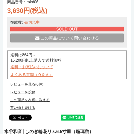
商品番号：mkd06
3,630円(税込)
在庫数:
売切れ中
SOLD OUT
この商品について問い合わせる
送料は864円～
16,200円以上購入で送料無料
送料・お支払いについて
よくある質問（Ｑ＆Ａ）
レビューを見る(0件)
レビューを投稿
この商品を友達に教える
買い物を続ける
水谷和音│しのぎ輪花リム6.5寸皿（瑠璃釉）