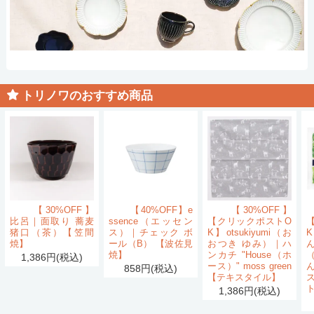
トリノワのおすすめ商品
【30%OFF】
【40%OFF】e
【30%OFF】
比呂｜面取り 蕎麦
ssence（エッセン
【クリックポストO
猪口（茶）【笠間
ス）｜チェック ボ
K】otsukiyumi（お
K
焼】
ール（B） 【波佐見
おつき ゆみ）｜ハ
ん
焼】
ンカチ "House（ホ
1,386円(税込)
ース）" moss green
858円(税込)
【テキスタイル】
1,386円(税込)