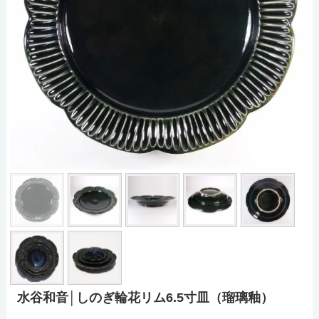
水谷和音│しのぎ輪花リム6.5寸皿（瑠璃釉）