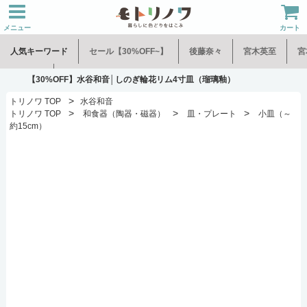
メニュー
カート
人気キーワード
セール【30%OFF~】
後藤奈々
宮木英至
宮
水谷和音
児玉修治
【30%OFF】水谷和音│しのぎ輪花リム4寸皿（瑠璃釉）
>
トリノワ TOP
水谷和音
>
>
>
トリノワ TOP
和食器（陶器・磁器）
皿・プレート
小皿（～
約15cm）