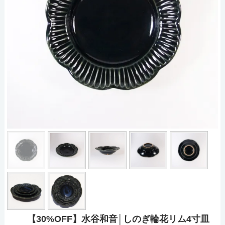
【30%OFF】水谷和音│しのぎ輪花リム4寸皿