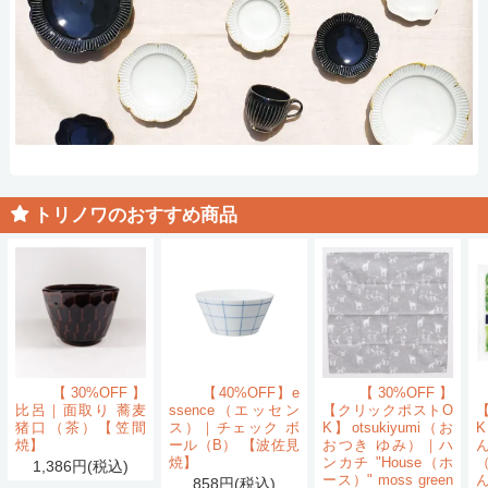
トリノワのおすすめ商品
【30%OFF】
【40%OFF】e
【30%OFF】
比呂｜面取り 蕎麦
ssence（エッセン
【クリックポストO
猪口（茶）【笠間
ス）｜チェック ボ
K】otsukiyumi（お
K
焼】
ール（B） 【波佐見
おつき ゆみ）｜ハ
ん
焼】
ンカチ "House（ホ
1,386円(税込)
ース）" moss green
858円(税込)