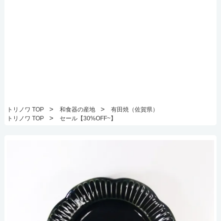
>
>
トリノワ TOP
和食器の産地
有田焼（佐賀県）
>
トリノワ TOP
セール【30%OFF~】