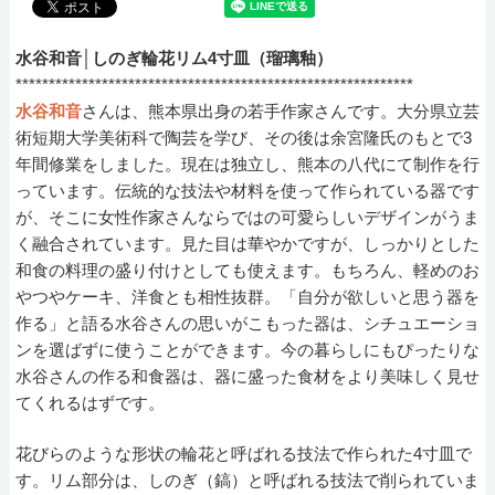
水谷和音│しのぎ輪花リム4寸皿（瑠璃釉）
************************************************************
水谷和音
さんは、熊本県出身の若手作家さんです。大分県立芸
術短期大学美術科で陶芸を学び、その後は余宮隆氏のもとで3
年間修業をしました。現在は独立し、熊本の八代にて制作を行
っています。伝統的な技法や材料を使って作られている器です
が、そこに女性作家さんならではの可愛らしいデザインがうま
く融合されています。見た目は華やかですが、しっかりとした
和食の料理の盛り付けとしても使えます。もちろん、軽めのお
やつやケーキ、洋食とも相性抜群。「自分が欲しいと思う器を
作る」と語る水谷さんの思いがこもった器は、シチュエーショ
ンを選ばずに使うことができます。今の暮らしにもぴったりな
水谷さんの作る和食器は、器に盛った食材をより美味しく見せ
てくれるはずです。
花びらのような形状の輪花と呼ばれる技法で作られた4寸皿で
す。リム部分は、しのぎ（鎬）と呼ばれる技法で削られていま