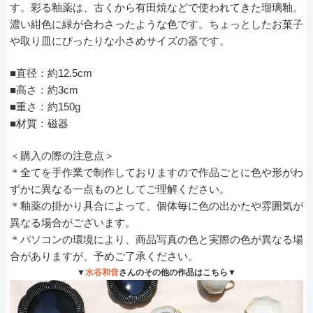
す。彩る釉薬は、古くから有田焼などで使われてきた瑠璃釉。
濃い紺色に緑が合わさったような色です。ちょっとしたお菓子
や取り皿にぴったりな小さめサイズの器です。
■直径：約12.5cm
■高さ：約3cm
■重さ：約150g
■材質：磁器
＜購入の際の注意点＞
＊全てを手作業で制作しておりますので作品ごとに色や形がわ
ずかに異なる一点ものとしてご理解ください。
＊釉薬の掛かり具合によって、個体毎に色の出かたや雰囲気が
異なる場合がございます。
＊パソコンの環境により、商品写真の色と実際の色が異なる場
合がありますが、予めご了承ください。
▼
水谷和音
さんのその他の作品はこちら▼