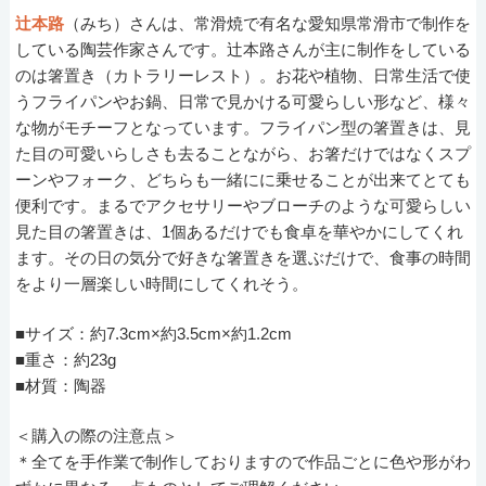
辻本路
（みち）さんは、常滑焼で有名な愛知県常滑市で制作を
している陶芸作家さんです。辻本路さんが主に制作をしている
のは箸置き（カトラリーレスト）。お花や植物、日常生活で使
うフライパンやお鍋、日常で見かける可愛らしい形など、様々
な物がモチーフとなっています。フライパン型の箸置きは、見
た目の可愛いらしさも去ることながら、お箸だけではなくスプ
ーンやフォーク、どちらも一緒にに乗せることが出来てとても
便利です。まるでアクセサリーやブローチのような可愛らしい
見た目の箸置きは、1個あるだけでも食卓を華やかにしてくれ
ます。その日の気分で好きな箸置きを選ぶだけで、食事の時間
をより一層楽しい時間にしてくれそう。
■サイズ：約7.3cm×約3.5cm×約1.2cm
■重さ：約23g
■材質：陶器
＜購入の際の注意点＞
＊全てを手作業で制作しておりますので作品ごとに色や形がわ