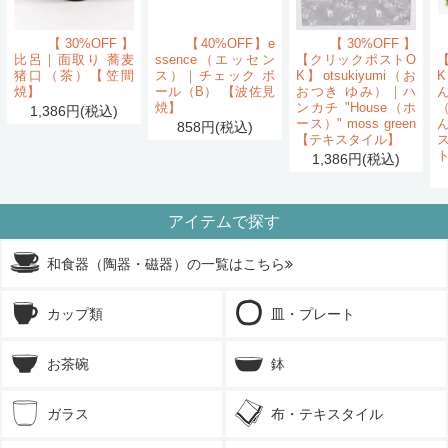
【30%OFF】
【40%OFF】e
【30%OFF】
比呂｜面取り 蕎麦
ssence（エッセン
【クリックポストO
猪口（茶）【笠間
ス）｜チェック ボ
K】otsukiyumi（お
K
焼】
ール（B） 【波佐見
おつき ゆみ）｜ハ
ん
焼】
ンカチ "House（ホ
1,386円(税込)
ース）" moss green
858円(税込)
【テキスタイル】
1,386円(税込)
アイテムで探す
和食器（陶器・磁器）の一覧はこちら
カップ類
皿・プレート
お茶碗
鉢
ガラス
布・テキスタイル