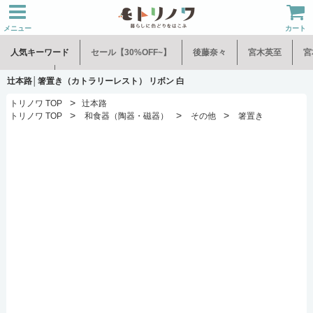
メニュー
カート
人気キーワード
セール【30%OFF~】
後藤奈々
宮木英至
宮
水谷和音
児玉修治
辻本路│箸置き（カトラリーレスト） リボン 白
>
トリノワ TOP
辻本路
>
>
>
トリノワ TOP
和食器（陶器・磁器）
その他
箸置き