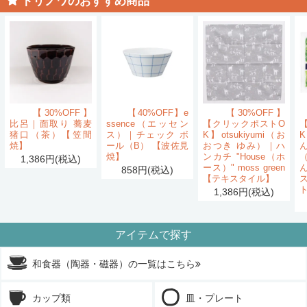
トリノワのおすすめ商品
【30%OFF】
【40%OFF】e
【30%OFF】
比呂｜面取り 蕎麦
ssence（エッセン
【クリックポストO
猪口（茶）【笠間
ス）｜チェック ボ
K】otsukiyumi（お
K
焼】
ール（B） 【波佐見
おつき ゆみ）｜ハ
ん
焼】
ンカチ "House（ホ
1,386円(税込)
ース）" moss green
858円(税込)
【テキスタイル】
1,386円(税込)
アイテムで探す
和食器（陶器・磁器）の一覧はこちら
カップ類
皿・プレート