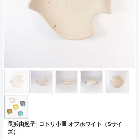
長浜由起子│コトリ小皿 オフホワイト（Sサイ
ズ）