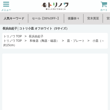
メニュー
カート
人気キーワード
セール【30%OFF~】
後藤奈々
宮木英至
宮
水谷和音
児玉修治
長浜由起子│コトリ小皿 オフホワイト（Sサイズ）
>
トリノワ TOP
長浜由起子
>
>
>
トリノワ TOP
和食器（陶器・磁器）
皿・プレート
小皿（～
約15cm）