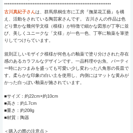
************************************************************
古川真紀子さん
は、群馬県桐生市に工房『撫菜花工藝』を構
え、活動をされている陶芸家さんです。 古川さんの作品は色
どり豊かな幾何学文様（模様）が特徴で細かな図形が丁寧に並
び、美しくユニークな「文様」が一色一色、丁寧に釉薬を筆塗
りしてつけらています。
規則正しいモザイク模様が何色もの釉薬で塗り分けされた存在
感のあるカラフルなデザインです。一品料理やお魚、パーティ
ー時におつまみを盛っても可愛い少し変わった八角形の長皿で
す。柔らかな印象の白い土を使用し、内側にはマットな黄みが
かった白っぽい釉薬が施されています。
■サイズ：約22cm×約10cm
■高さ：約1.7cm
■重さ：約208g
■材質：陶器
＜購入の際の注意点＞