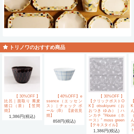
トリノワのおすすめ商品
【30%OFF】
【40%OFF】e
【30%OFF】
比呂｜面取り 蕎麦
ssence（エッセン
【クリックポストO
猪口（茶）【笠間
ス）｜チェック ボ
K】otsukiyumi（お
K
焼】
ール（B） 【波佐見
おつき ゆみ）｜ハ
ん
焼】
ンカチ "House（ホ
1,386円(税込)
ース）" moss green
858円(税込)
【テキスタイル】
1,386円(税込)