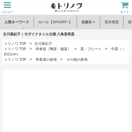
メニュー
カート
人気キーワード
セール【30%OFF~】
後藤奈々
宮木英至
宮
水谷和音
児玉修治
古川真紀子｜モザイクタイル文様 八角形長皿
>
トリノワ TOP
古川真紀子
>
>
>
トリノワ TOP
和食器（陶器・磁器）
皿・プレート
中皿（～
約21cm）
>
>
トリノワ TOP
和食器の産地
その他の産地