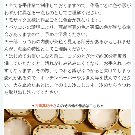
＊全てを手作業で制作しておりますので、作品ごとに色や形が
わずかに異なる一点ものとしてご理解ください。
＊モザイク文様は作品ごとに色合が異なります。
＊パソコンの環境により、商品写真の色と実際の色が異なる場
合がありますので、予めご了承ください。
＊一部、うつわの内側が茶色く見える部分があるかもしれませ
んが、釉薬の特性としてご理解ください。
＊はじめてお使いになる前に、コメのとぎ汁で約30分程度煮
沸していただくと、汚れがしみ込みにくくなり、お手入れしや
すくなります。その際、うつわと鍋がぶつかると欠けてしまう
恐れがあるので、キッチンペーパーやふきん等を挟んでくださ
い。火を止めたあとは、そのまま冷まします。冷めたらうつわ
を取り出し洗ってください。
▼
古川真紀子
さんのその他の作品はこちら▼