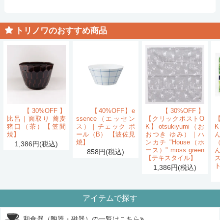
トリノワのおすすめ商品
【30%OFF】
【40%OFF】e
【30%OFF】
比呂｜面取り 蕎麦
ssence（エッセン
【クリックポストO
猪口（茶）【笠間
ス）｜チェック ボ
K】otsukiyumi（お
K
焼】
ール（B） 【波佐見
おつき ゆみ）｜ハ
ん
焼】
ンカチ "House（ホ
1,386円(税込)
ース）" moss green
858円(税込)
【テキスタイル】
1,386円(税込)
アイテムで探す
和食器（陶器・磁器）の一覧はこちら