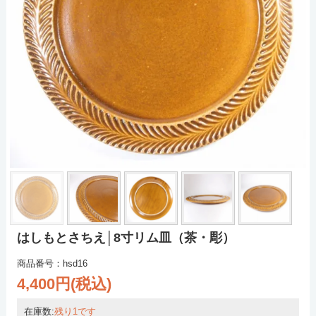
はしもとさちえ│8寸リム皿（茶・彫）
商品番号：hsd16
4,400円(税込)
在庫数:
残り1です