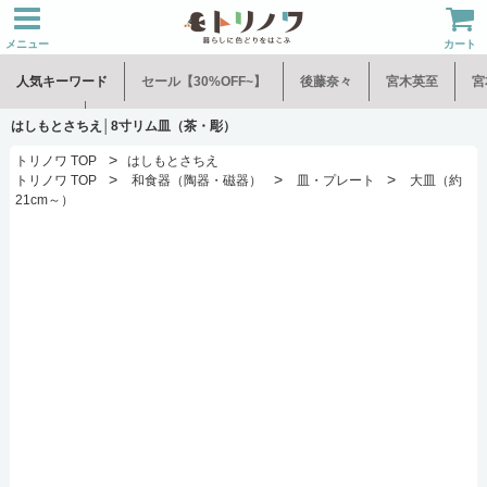
メニュー
カート
人気キーワード
セール【30%OFF~】
後藤奈々
宮木英至
宮
水谷和音
児玉修治
はしもとさちえ│8寸リム皿（茶・彫）
>
トリノワ TOP
はしもとさちえ
>
>
>
トリノワ TOP
和食器（陶器・磁器）
皿・プレート
大皿（約
21cm～）