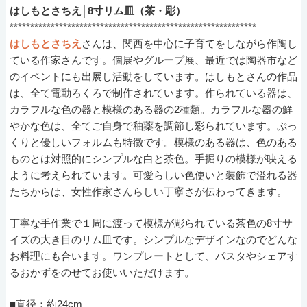
はしもとさちえ│8寸リム皿（茶・彫）
************************************************************
はしもとさちえ
さんは、関西を中心に子育てをしながら作陶し
ている作家さんです。個展やグループ展、最近では陶器市など
のイベントにも出展し活動をしています。はしもとさんの作品
は、全て電動ろくろで制作されています。作られている器は、
カラフルな色の器と模様のある器の2種類。カラフルな器の鮮
やかな色は、全てご自身で釉薬を調節し彩られています。ぷっ
くりと優しいフォルムも特徴です。模様のある器は、色のある
ものとは対照的にシンプルな白と茶色。手掘りの模様が映える
ように考えられています。可愛らしい色使いと装飾で溢れる器
たちからは、女性作家さんらしい丁寧さが伝わってきます。
丁寧な手作業で１周に渡って模様が彫られている茶色の8寸サ
イズの大き目のリム皿です。シンプルなデザインなのでどんな
お料理にも合います。ワンプレートとして、パスタやシェアす
るおかずをのせてお使いいただけます。
■直径：約24cm