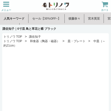
メニュー
カート
人気キーワード
セール【30%OFF~】
後藤奈々
宮木英至
宮
水谷和音
児玉修治
諏佐知子｜6寸皿 鳥と草花と蝶 ブラック
>
トリノワ TOP
諏佐知子
>
>
>
トリノワ TOP
和食器（陶器・磁器）
皿・プレート
中皿（～
約21cm）