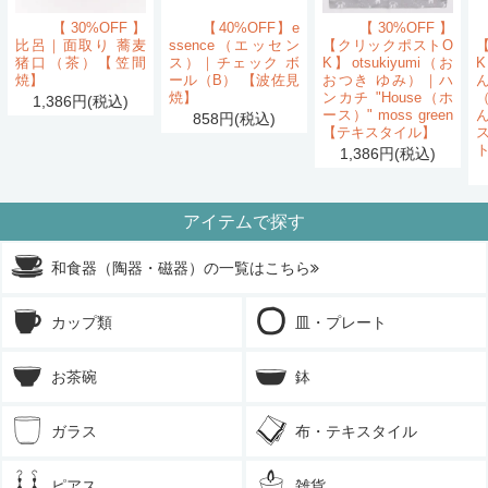
【30%OFF】
【40%OFF】e
【30%OFF】
比呂｜面取り 蕎麦
ssence（エッセン
【クリックポストO
猪口（茶）【笠間
ス）｜チェック ボ
K】otsukiyumi（お
K
焼】
ール（B） 【波佐見
おつき ゆみ）｜ハ
ん
焼】
ンカチ "House（ホ
1,386円(税込)
ース）" moss green
858円(税込)
【テキスタイル】
1,386円(税込)
アイテムで探す
和食器（陶器・磁器）の一覧はこちら
カップ類
皿・プレート
お茶碗
鉢
ガラス
布・テキスタイル
ピアス
雑貨