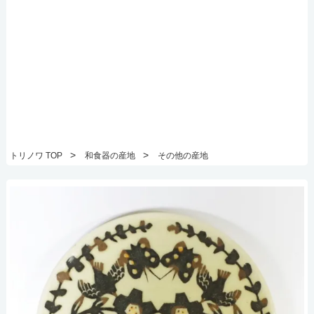
>
>
トリノワ TOP
和食器の産地
その他の産地