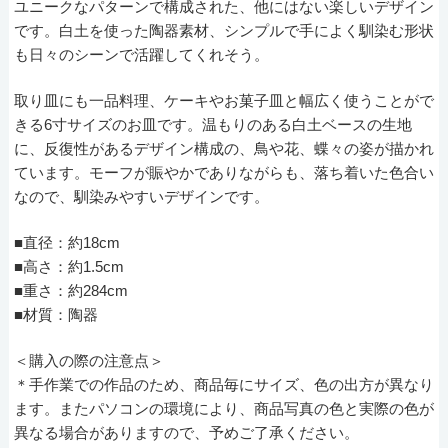
ユニークなパターンで構成された、他にはない楽しいデザイン
です。白土を使った陶器素材、シンプルで手によく馴染む形状
も日々のシーンで活躍してくれそう。
取り皿にも一品料理、ケーキやお菓子皿と幅広く使うことがで
きる6寸サイズのお皿です。温もりのある白土ベースの生地
に、反復性があるデザイン構成の、鳥や花、蝶々の姿が描かれ
ています。モーフが賑やかでありながらも、落ち着いた色合い
なので、馴染みやすいデザインです。
■直径：約18cm
■高さ：約1.5cm
■重さ：約284cm
■材質：陶器
＜購入の際の注意点＞
＊手作業での作品のため、商品毎にサイズ、色の出方が異なり
ます。またパソコンの環境により、商品写真の色と実際の色が
異なる場合がありますので、予めご了承ください。