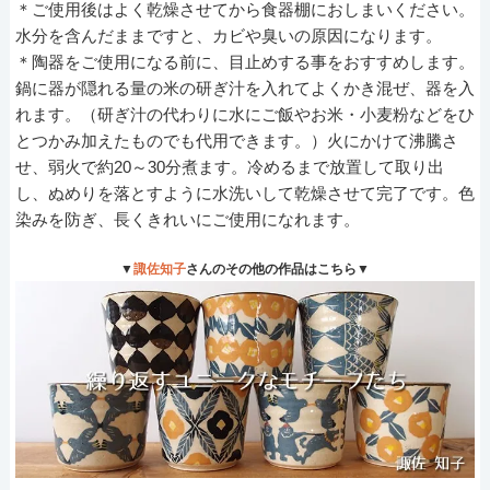
＊ご使用後はよく乾燥させてから食器棚におしまいください。
水分を含んだままですと、カビや臭いの原因になります。
＊陶器をご使用になる前に、目止めする事をおすすめします。
鍋に器が隠れる量の米の研ぎ汁を入れてよくかき混ぜ、器を入
れます。（研ぎ汁の代わりに水にご飯やお米・小麦粉などをひ
とつかみ加えたものでも代用できます。）火にかけて沸騰さ
せ、弱火で約20～30分煮ます。冷めるまで放置して取り出
し、ぬめりを落とすように水洗いして乾燥させて完了です。色
染みを防ぎ、長くきれいにご使用になれます。
▼
諏佐知子
さんのその他の作品はこちら▼