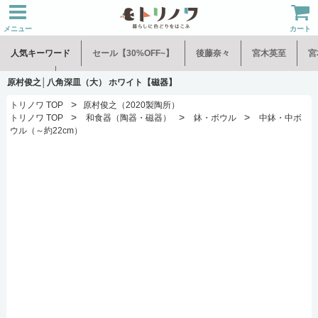
メニュー
カート
人気キーワード
セール【30%OFF~】
後藤奈々
宮木英至
宮
水谷和音
児玉修治
原村俊之│八角深皿（大） ホワイト【磁器】
>
トリノワ TOP
原村俊之（2020製陶所）
>
>
>
トリノワ TOP
和食器（陶器・磁器）
鉢・ボウル
中鉢・中ボ
ウル（～約22cm）