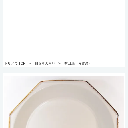
>
>
トリノワ TOP
和食器の産地
有田焼（佐賀県）