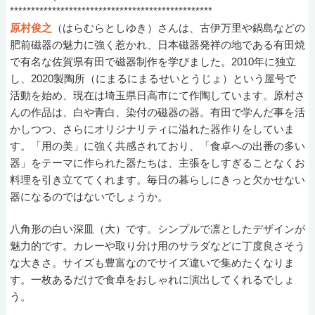
************************************************
原村俊之
（はらむらとしゆき）さんは、古伊万里や鍋島などの
肥前磁器の魅力に強く惹かれ、日本磁器発祥の地である有田焼
で有名な佐賀県有田で磁器制作を学びました。2010年に独立
し、2020製陶所（にまるにまるせいとうじょ）という屋号で
活動を始め、現在は埼玉県日高市にて作陶しています。原村さ
んの作品は、白や青白、染付の磁器の器。有田で学んだ事を活
かしつつ、さらにオリジナリティに溢れた器作りをしていま
す。「用の美」に強く共感されており、「食卓への出番の多い
器」をテーマに作られた器たちは、主張をしすぎることなくお
料理を引き立ててくれます。毎日の暮らしにきっと欠かせない
器になるのではないでしょうか。
八角形の白い深皿（大）です。シンプルで凛としたデザインが
魅力的です。カレーや取り分け用のサラダなどに丁度良さそう
な大きさ。サイズも豊富なのでサイズ違いで集めたくなりま
す。一枚あるだけで食卓をおしゃれに演出してくれるでしょ
う。