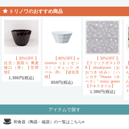
トリノワのおすすめ商品
【30%OFF】
【40%OFF】e
【30%OFF】
比呂｜面取り 蕎麦
ssence（エッセン
【クリックポストO
猪口（茶）【笠間
ス）｜チェック ボ
K】otsukiyumi（お
K
焼】
ール（B） 【波佐見
おつき ゆみ）｜ハ
ん
焼】
ンカチ "House（ホ
1,386円(税込)
ース）" moss green
858円(税込)
【テキスタイル】
1,386円(税込)
アイテムで探す
和食器（陶器・磁器）の一覧はこちら