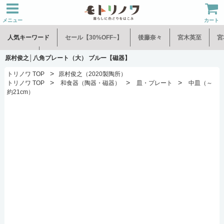
メニュー
カート
人気キーワード
セール【30%OFF~】
後藤奈々
宮木英至
宮
水谷和音
児玉修治
原村俊之│八角プレート（大） ブルー【磁器】
>
トリノワ TOP
原村俊之（2020製陶所）
>
>
>
トリノワ TOP
和食器（陶器・磁器）
皿・プレート
中皿（～
約21cm）