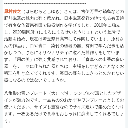
************************************************
原村俊之
（はらむらとしゆき）さんは、古伊万里や鍋島などの
肥前磁器の魅力に強く惹かれ、日本磁器発祥の地である有田焼
で有名な佐賀県有田で磁器制作を学びました。2010年に独立
し、2020製陶所（にまるにまるせいとうじょ）という屋号で
活動を始め、現在は埼玉県日高市にて作陶しています。原村さ
んの作品は、白や青白、染付の磁器の器。有田で学んだ事を活
かしつつ、さらにオリジナリティに溢れた器作りをしていま
す。「用の美」に強く共感されており、「食卓への出番の多い
器」をテーマに作られた器たちは、主張をしすぎることなくお
料理を引き立ててくれます。毎日の暮らしにきっと欠かせない
器になるのではないでしょうか。
八角形の青いプレート（大） です。シンプルで凛としたデザ
インが魅力的です。一品もののおかずやワンプレーととしてお
使いください。サイズも豊富なのでサイズ違いで集めたくなり
ます。一枚あるだけで食卓をおしゃれに演出してくれるでしょ
う。