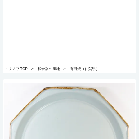
>
>
トリノワ TOP
和食器の産地
有田焼（佐賀県）