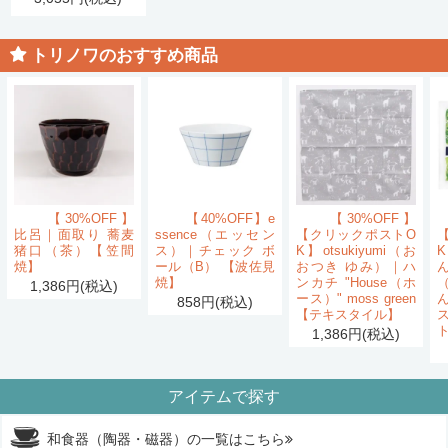
トリノワのおすすめ商品
【30%OFF】
【40%OFF】e
【30%OFF】
比呂｜面取り 蕎麦
ssence（エッセン
【クリックポストO
猪口（茶）【笠間
ス）｜チェック ボ
K】otsukiyumi（お
K
焼】
ール（B） 【波佐見
おつき ゆみ）｜ハ
ん
焼】
ンカチ "House（ホ
1,386円(税込)
ース）" moss green
858円(税込)
【テキスタイル】
1,386円(税込)
アイテムで探す
和食器（陶器・磁器）の一覧はこちら