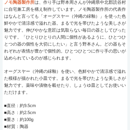
ノモ陶器製作所
は、作り手は野本周さんが沖縄県中北郡読谷村
に自宅兼工房を構え制作しています。ノモ陶器製作所の代表作
はなんと言っても「オーグスヤー（沖縄の緑釉）」を使った色
鮮やかで清涼感で溢れた器。まるで光を帯びたような美しさが
魅力です。伸びやかな意匠は気取らない毎日の器としてぴった
りです。「ひとりひとりの人間に個性があるように、ひとつひ
とつの器の個性を大切にしたい」と言う野本さん。どの器もそ
れぞれが表情が豊かで個性的。ひとつひとつに作り手の思いが
込められているのが感じられます。
オーグスヤー（沖縄の緑釉）を使い、色鮮やかで清涼感で溢れ
た模様が描かれた小皿です。まるで光を帯びたような美しさが
魅力です。薬味や漬物を載せたり、しょうゆ皿としてお使いい
ただけます。
■直径：約9.5cm
■高さ：約2.5cm
■重さ：約100g
■材質：陶器