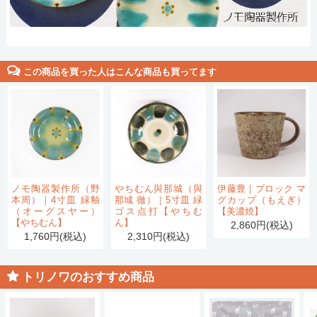
この商品を買った人はこんな商品も買ってます
ノモ陶器製作所（野
やちむん與那城（與
伊藤豊｜ブロック マ
本周）｜4寸皿 緑釉
那城 徹）｜5寸皿 緑
グカップ（もえぎ）
（オーグスヤー）
ゴス点打【やちむ
【美濃焼】
【やちむん】
ん】
2,860円(税込)
1,760円(税込)
2,310円(税込)
トリノワのおすすめ商品