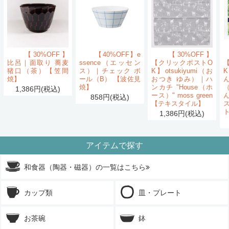
【30%OFF】
【40%OFF】e
【30%OFF】
比呂｜面取り 蕎麦
ssence（エッセン
【クリックポストO
猪口（茶）【笠間
ス）｜チェック ボ
K】otsukiyumi（お
K
焼】
ール（B） 【波佐見
おつき ゆみ）｜ハ
ん
焼】
ンカチ "House（ホ
1,386円(税込)
ース）" moss green
858円(税込)
【テキスタイル】
1,386円(税込)
アイテムで探す
和食器（陶器・磁器）の一覧はこちら
カップ類
皿・プレート
お茶碗
鉢