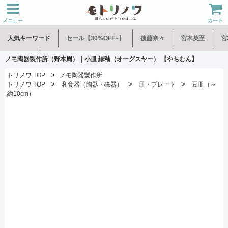
メニュー
カート
人気キーワード
セール【30%OFF~】
後藤奈々
宮木英至
宮
水谷和音
児玉修治
ノモ陶器製作所（野本周）｜小皿 緑釉（オーグスヤー） 【やちむん】
>
トリノワ TOP
ノモ陶器製作所
>
>
>
トリノワ TOP
和食器（陶器・磁器）
皿・プレート
豆皿（～
約10cm）