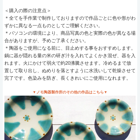
＜購入の際の注意点＞
＊全てを手作業で制作しておりますので作品ごとに色や形がわ
ずかに異なる一点ものとしてご理解ください。
＊パソコンの環境により、商品写真の色と実際の色が異なる場
合がありますが、予めご了承ください。
＊陶器をご使用になる前に、目止めする事をおすすめします。
鍋に器が隠れる量の米の研ぎ汁を入れてよくかき混ぜ、器を入
れます。火にかけて弱火で約20沸騰させます。冷めるまで放
置して取り出し、ぬめりを落とすように水洗いして乾燥させて
完了です。色染みを防ぎ、長くきれいにご使用になれます。
▼ノモ陶器製作所のその他の作品はこちら▼