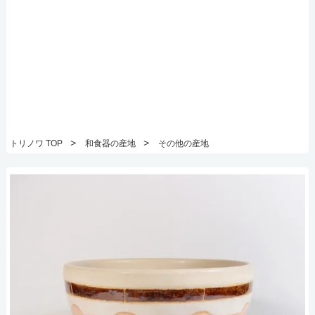
>
>
トリノワ TOP
和食器の産地
その他の産地