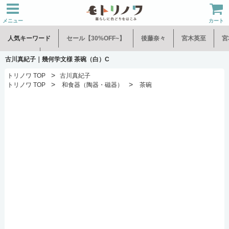
メニュー
カート
人気キーワード
セール【30%OFF~】
後藤奈々
宮木英至
宮
水谷和音
児玉修治
古川真紀子｜幾何学文様 茶碗（白）C
>
トリノワ TOP
古川真紀子
>
>
トリノワ TOP
和食器（陶器・磁器）
茶碗