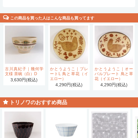
この商品を買った人はこんな商品も買ってます
古川真紀子｜幾何学
かとうようこ｜プレ
かとうようこ｜オー
文様 茶碗（白）D
ートL 鳥と草花（イ
バルプレート 鳥と草
エロー）
花（イエロー）
3,630円(税込)
4,290円(税込)
4,290円(税込)
トリノワのおすすめ商品