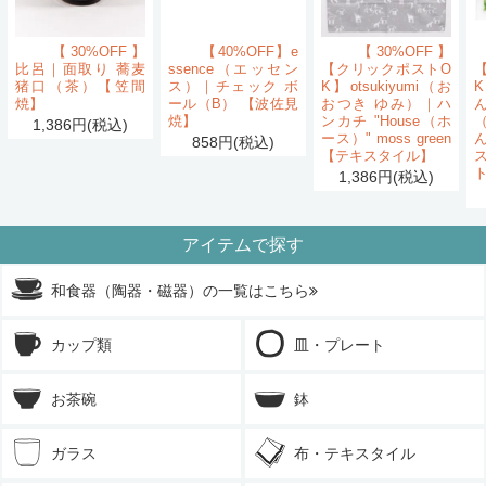
【30%OFF】
【40%OFF】e
【30%OFF】
比呂｜面取り 蕎麦
ssence（エッセン
【クリックポストO
猪口（茶）【笠間
ス）｜チェック ボ
K】otsukiyumi（お
K
焼】
ール（B） 【波佐見
おつき ゆみ）｜ハ
ん
焼】
ンカチ "House（ホ
1,386円(税込)
ース）" moss green
858円(税込)
【テキスタイル】
1,386円(税込)
アイテムで探す
和食器（陶器・磁器）の一覧はこちら
カップ類
皿・プレート
お茶碗
鉢
ガラス
布・テキスタイル