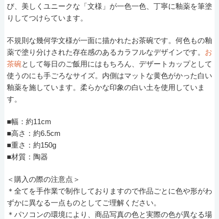
び、美しくユニークな「文様」が一色一色、丁寧に釉薬を筆塗
りしてつけらています。
不規則な幾何学文様が一面に描かれたお茶碗です。何色もの釉
薬で塗り分けされた存在感のあるカラフルなデザインです。
お
茶碗
として毎日のご飯用にはもちろん、デザートカップとして
使うのにも手ごろなサイズ。内側はマットな黄色がかった白い
釉薬を施しています。柔らかな印象の白い土を使用していま
す。
■幅：約11cm
■高さ：約6.5cm
■重さ：約150g
■材質：陶器
＜購入の際の注意点＞
＊全てを手作業で制作しておりますので作品ごとに色や形がわ
ずかに異なる一点ものとしてご理解ください。
＊パソコンの環境により、商品写真の色と実際の色が異なる場