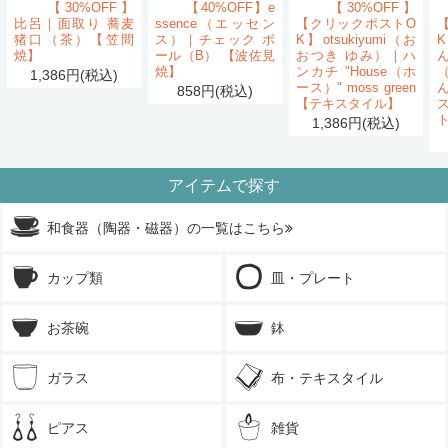
【30%OFF】
【40%OFF】e
【30%OFF】
比呂｜面取り 蕎麦
ssence（エッセン
【クリックポストO
猪口（茶）【笠間
ス）｜チェック ボ
K】otsukiyumi（お
K
焼】
ール（B） 【波佐見
おつき ゆみ）｜ハ
ん
焼】
ンカチ "House（ホ
1,386円(税込)
ース）" moss green
858円(税込)
【テキスタイル】
1,386円(税込)
アイテムで探す
和食器（陶器・磁器）の一覧はこちら
カップ類
皿・プレート
お茶碗
鉢
ガラス
布・テキスタイル
ピアス
雑貨