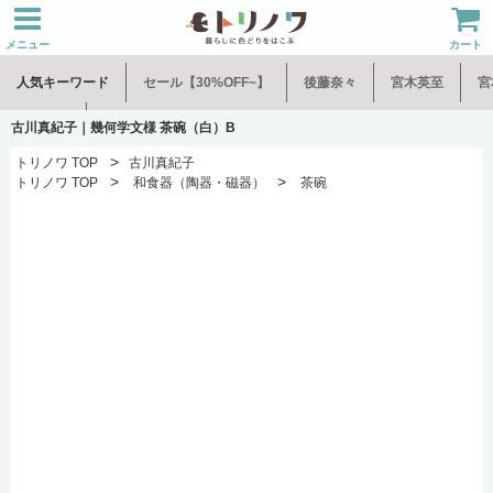
メニュー
カート
人気キーワード
セール【30%OFF~】
後藤奈々
宮木英至
宮
水谷和音
児玉修治
古川真紀子｜幾何学文様 茶碗（白）B
>
トリノワ TOP
古川真紀子
>
>
トリノワ TOP
和食器（陶器・磁器）
茶碗