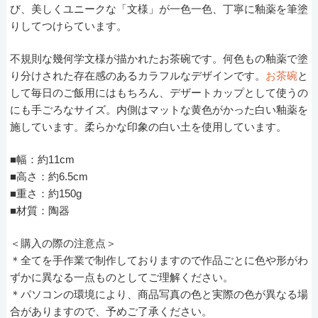
び、美しくユニークな「文様」が一色一色、丁寧に釉薬を筆塗
りしてつけらています。
不規則な幾何学文様が描かれたお茶碗です。何色もの釉薬で塗
り分けされた存在感のあるカラフルなデザインです。
お茶碗
と
して毎日のご飯用にはもちろん、デザートカップとして使うの
にも手ごろなサイズ。内側はマットな黄色がかった白い釉薬を
施しています。柔らかな印象の白い土を使用しています。
■幅：約11cm
■高さ：約6.5cm
■重さ：約150g
■材質：陶器
＜購入の際の注意点＞
＊全てを手作業で制作しておりますので作品ごとに色や形がわ
ずかに異なる一点ものとしてご理解ください。
＊パソコンの環境により、商品写真の色と実際の色が異なる場
合がありますので、予めご了承ください。