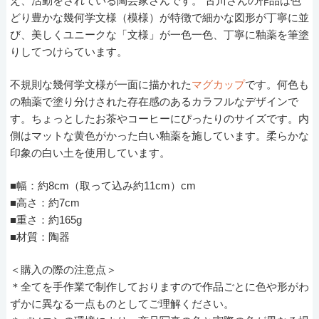
え、活動をされている陶芸家さんです。 古川さんの作品は色
どり豊かな幾何学文様（模様）が特徴で細かな図形が丁寧に並
び、美しくユニークな「文様」が一色一色、丁寧に釉薬を筆塗
りしてつけらています。
不規則な幾何学文様が一面に描かれた
マグカップ
です。何色も
の釉薬で塗り分けされた存在感のあるカラフルなデザインで
す。ちょっとしたお茶やコーヒーにぴったりのサイズです。内
側はマットな黄色がかった白い釉薬を施しています。柔らかな
印象の白い土を使用しています。
■幅：約8cm（取って込み約11cm）cm
■高さ：約7cm
■重さ：約165g
■材質：陶器
＜購入の際の注意点＞
＊全てを手作業で制作しておりますので作品ごとに色や形がわ
ずかに異なる一点ものとしてご理解ください。