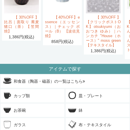
【30%OFF】
【40%OFF】e
【30%OFF】
比呂｜面取り 蕎麦
ssence（エッセン
【クリックポストO
猪口（茶）【笠間
ス）｜チェック ボ
K】otsukiyumi（お
K
焼】
ール（B） 【波佐見
おつき ゆみ）｜ハ
ん
焼】
ンカチ "House（ホ
1,386円(税込)
ース）" moss green
858円(税込)
【テキスタイル】
1,386円(税込)
アイテムで探す
和食器（陶器・磁器）の一覧はこちら
カップ類
皿・プレート
お茶碗
鉢
ガラス
布・テキスタイル