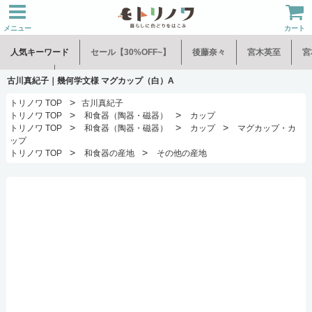
メニュー
カート
人気キーワード
セール【30%OFF~】
後藤奈々
宮木英至
宮
水谷和音
児玉修治
古川真紀子｜幾何学文様 マグカップ（白）A
>
トリノワ TOP
古川真紀子
>
>
トリノワ TOP
和食器（陶器・磁器）
カップ
>
>
>
トリノワ TOP
和食器（陶器・磁器）
カップ
マグカップ・カ
ップ
>
>
トリノワ TOP
和食器の産地
その他の産地