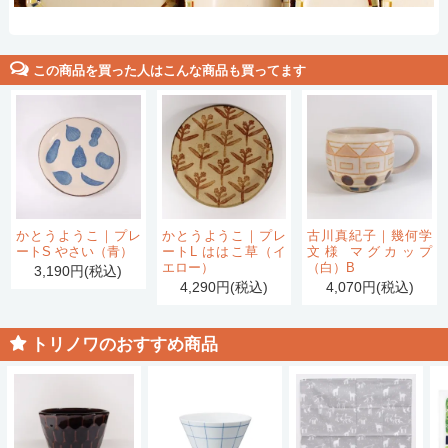
この商品を買った人はこんな商品も買ってます
かとうようこ｜プレ
かとうようこ｜プレ
古川真紀子｜幾何学
ートS やさい（青）
ートL ははこ草（イ
文様 マグカップ
エロー）
（白）B
3,190円(税込)
4,290円(税込)
4,070円(税込)
トリノワのおすすめ商品