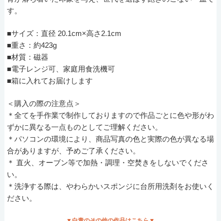
す。
■サイズ：直径 20.1cm×高さ2.1cm
■重さ：約423g
■材質：磁器
■電子レンジ可、家庭用食洗機可
■箱に入れてお届けします
＜購入の際の注意点＞
＊全てを手作業で制作しておりますので作品ごとに色や形がわ
ずかに異なる一点ものとしてご理解ください。
＊パソコンの環境により、商品写真の色と実際の色が異なる場
合がありますが、予めご了承ください。
＊ 直火、オーブン等で加熱・調理・空焚きをしないでくださ
い。
＊洗浄する際は、やわらかいスポンジに台所用洗剤をお使いく
ださい。
▼白青のその他の作品はこちら▼