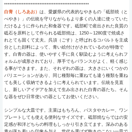
************************************************
白青（しろあお）
は、愛媛県の代表的なやきもの「砥部焼（と
べやき）」の伝統を守りながらもより多くの人達に使っていた
だけるように作られた和食器です。砥部町で産出された良質の
砥石を原料として作られる砥部焼は、1250～1280度で焼成さ
れとても固くて丈夫。呉須（ごす）と呼ばれるコバルトを主成
分とした顔料によって、青い絵付けがされているのが特徴で
す。白青の器は、使いやすく手に良く馴染むように考えられフ
ォルムが成形されており、厚手でもバランスがよく、軽く感じ
る事ができます。また、それぞれの器は、大きさにいくつかの
バリエーションがあり、同じ種類毎に重ねても違う種類を重ね
ても美しく収納できるように考えられています。伝統を見直
し、新しいアイデアを加えて生み出された白青の器たち。そん
な器をぜひ日常使いの器としてお使いください。
シンプルな大皿です。主菜はもちろん、パスタやカレー、ワン
プレートしても使える便利なサイズです。砥部焼ならではの安
定感が和洋どちらの料理もしっかり引き立てます。深みのある
青が落ち着いた印象を与え、世代を選ばず飽きのこない一皿で