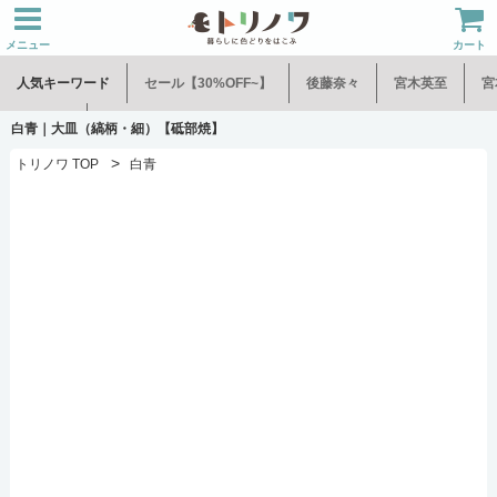
メニュー
カート
人気キーワード
セール【30%OFF~】
後藤奈々
宮木英至
宮
水谷和音
児玉修治
白青｜大皿（縞柄・細）【砥部焼】
>
トリノワ TOP
白青