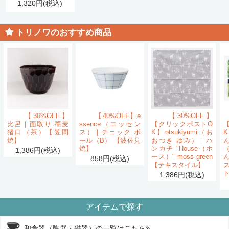
1,320円(税込)
トリノワのおすすめ商品
【30%OFF】
【40%OFF】e
【30%OFF】
比呂｜面取り 蕎麦
ssence（エッセン
【クリックポストO
猪口（茶）【笠間
ス）｜チェック ボ
K】otsukiyumi（お
K
焼】
ール（B） 【波佐見
おつき ゆみ）｜ハ
ん
焼】
ンカチ "House（ホ
1,386円(税込)
ース）" moss green
858円(税込)
【テキスタイル】
1,386円(税込)
アイテムで探す
和食器（陶器・磁器）の一覧はこちら