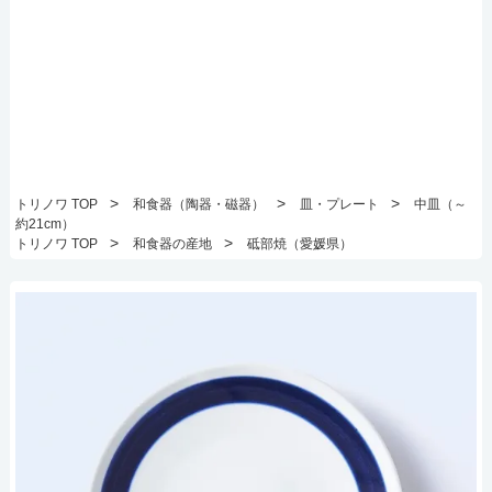
>
>
>
トリノワ TOP
和食器（陶器・磁器）
皿・プレート
中皿（～
約21cm）
>
>
トリノワ TOP
和食器の産地
砥部焼（愛媛県）