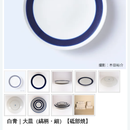
白青｜大皿（縞柄・細）【砥部焼】