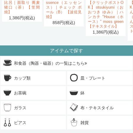
比呂｜面取り 蕎麦
ssence（エッセン
【クリックポストO
猪口（茶）【笠間
ス）｜チェック ボ
K】otsukiyumi（お
K
焼】
ール（B） 【波佐見
おつき ゆみ）｜ハ
ん
焼】
ンカチ "House（ホ
1,386円(税込)
ース）" moss green
858円(税込)
【テキスタイル】
1,386円(税込)
アイテムで探す
和食器（陶器・磁器）の一覧はこちら
カップ類
皿・プレート
お茶碗
鉢
ガラス
布・テキスタイル
ピアス
雑貨