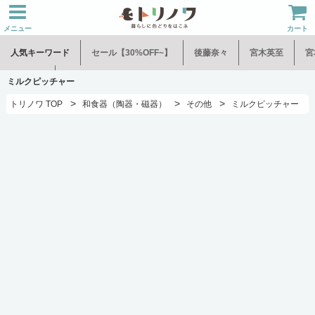
メニュー
カート
人気キーワード
セール【30%OFF~】
後藤奈々
宮木英至
宮
水谷和音
児玉修治
ミルクピッチャー
>
>
>
トリノワ TOP
和食器（陶器・磁器）
その他
ミルクピッチャー