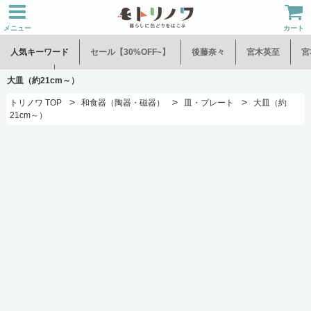
メニュー
カート
人気キーワード
セール【30%OFF~】
後藤奈々
宮木英至
宮
水谷和音
児玉修治
大皿（約21cm～）
>
>
>
トリノワ TOP
和食器（陶器・磁器）
皿・プレート
大皿（約
21cm～）