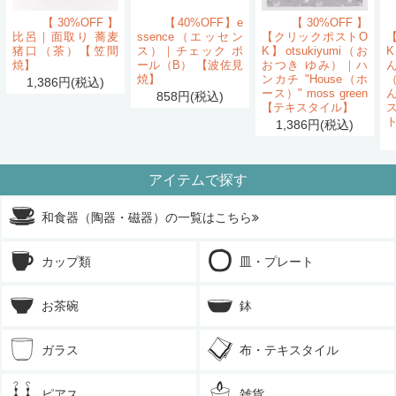
【30%OFF】
【40%OFF】e
【30%OFF】
比呂｜面取り 蕎麦
ssence（エッセン
【クリックポストO
猪口（茶）【笠間
ス）｜チェック ボ
K】otsukiyumi（お
K
焼】
ール（B） 【波佐見
おつき ゆみ）｜ハ
ん
焼】
ンカチ "House（ホ
1,386円(税込)
ース）" moss green
858円(税込)
【テキスタイル】
1,386円(税込)
アイテムで探す
和食器（陶器・磁器）の一覧はこちら
カップ類
皿・プレート
お茶碗
鉢
ガラス
布・テキスタイル
ピアス
雑貨