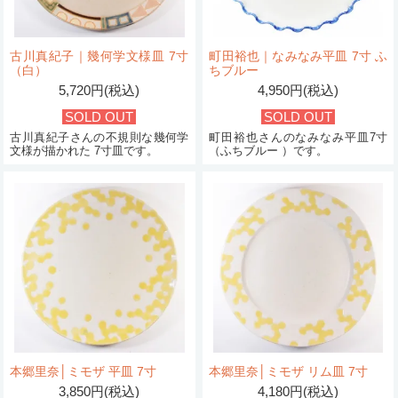
古川真紀子｜幾何学文様皿 7寸
町田裕也｜なみなみ平皿 7寸 ふ
（白）
ちブルー
5,720円(税込)
4,950円(税込)
SOLD OUT
SOLD OUT
古川真紀子さんの不規則な幾何学
町田裕也さんのなみなみ平皿7寸
文様が描かれた 7寸皿です。
（ふちブルー ）です。
本郷里奈│ミモザ 平皿 7寸
本郷里奈│ミモザ リム皿 7寸
3,850円(税込)
4,180円(税込)