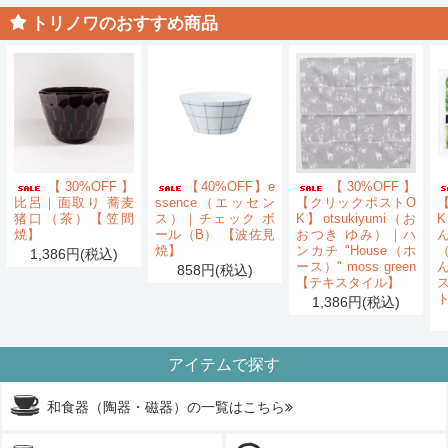
トリノワのおすすめ商品
【30%OFF】
【40%OFF】e
【30%OFF】
比呂｜面取り 蕎麦
ssence（エッセン
【クリックポストO
猪口（茶）【笠間
ス）｜チェック ボ
K】otsukiyumi（お
K
焼】
ール（B） 【波佐見
おつき ゆみ）｜ハ
ん
焼】
ンカチ "House（ホ
1,386円(税込)
ース）" moss green
858円(税込)
【テキスタイル】
1,386円(税込)
アイテムで探す
和食器（陶器・磁器）の一覧はこちら