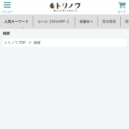
メニュー
カート
人気キーワード
セール【30%OFF~】
後藤奈々
宮木英至
宮
水谷和音
児玉修治
雑貨
>
トリノワ TOP
雑貨