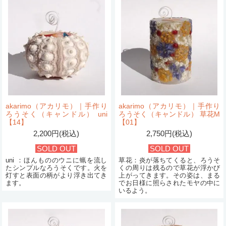
akarimo（アカリモ）｜手作り
akarimo（アカリモ）｜手作り
ろうそく（キャンドル） uni
ろうそく（キャンドル） 草花M
【14】
【01】
2,200円(税込)
2,750円(税込)
SOLD OUT
SOLD OUT
uni ：ほんもののウニに蝋を流し
草花：炎が落ちてくると、ろうそ
たシンプルなろうそくです。火を
くの周りは残るので草花が浮かび
灯すと表面の柄がより浮き出てき
上がってきます。その姿は、まる
ます。
でお日様に照らされたモヤの中に
いるよう。