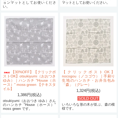
ョンマットとしてお使いくださ
マットとしてお使いください。
い。
【30%OFF】【クリックポ
【クリックポストOK】
ストOK】otsukiyumi（おおつき
nocogou（ノコゴウ）｜手刷り
ゆみ）｜ハンカチ "House（ホ
生地のハンカチ・お弁当包み
ース）" moss green 【テキスタ
「森」（グレー）
イル】
1,324円(税込)
1,386円(税込)
SOLD OUT
otsukiyumi（おおつき ゆみ）さん
いろいろな形の木が並ぶ、森の模
のハンカチ "House（ホース）"
様です。
moss green です。