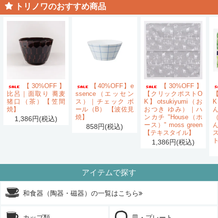
トリノワのおすすめ商品
【30%OFF】
【40%OFF】e
【30%OFF】
比呂｜面取り 蕎麦
ssence（エッセン
【クリックポストO
猪口（茶）【笠間
ス）｜チェック ボ
K】otsukiyumi（お
K
焼】
ール（B） 【波佐見
おつき ゆみ）｜ハ
ん
焼】
ンカチ "House（ホ
1,386円(税込)
ース）" moss green
858円(税込)
【テキスタイル】
1,386円(税込)
アイテムで探す
和食器（陶器・磁器）の一覧はこちら
カップ類
皿・プレート