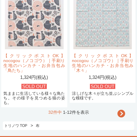
【クリックポストOK】
【クリックポストOK】
nocogou（ノコゴウ）｜手刷り
nocogou（ノコゴウ）｜手刷り
生地のハンカチ・お弁当包み
生地のハンカチ・お弁当包み
「鳥たち」
「木々」
1,324円(税込)
1,324円(税込)
SOLD OUT
SOLD OUT
気ままに生活している様々な鳥た
涼しげな木々が立ち並ぶシンプル
ち。その様子を見つめる猫の姿
な模様です。
も。
32件中
1-12件を表示
>
トリノワ TOP
布