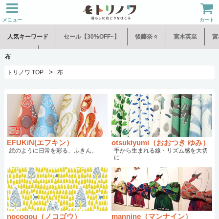
メニュー
カート
人気キーワード
セール【30%OFF~】
後藤奈々
宮木英至
宮
水谷和音
児玉修治
布
>
トリノワ TOP
布
EFUKiN(エフキン）
otsukiyumi（おおつき ゆみ）
絵のように日常を彩る、ふきん。
手から生まれる線・リズム感を大切
に
nocogou（ノコゴウ）
mannine（マンナイン）