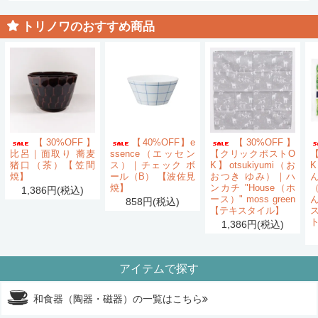
トリノワのおすすめ商品
【30%OFF】
【40%OFF】e
【30%OFF】
比呂｜面取り 蕎麦
ssence（エッセン
【クリックポストO
猪口（茶）【笠間
ス）｜チェック ボ
K】otsukiyumi（お
K
焼】
ール（B） 【波佐見
おつき ゆみ）｜ハ
ん
焼】
ンカチ "House（ホ
1,386円(税込)
ース）" moss green
858円(税込)
【テキスタイル】
1,386円(税込)
アイテムで探す
和食器（陶器・磁器）の一覧はこちら