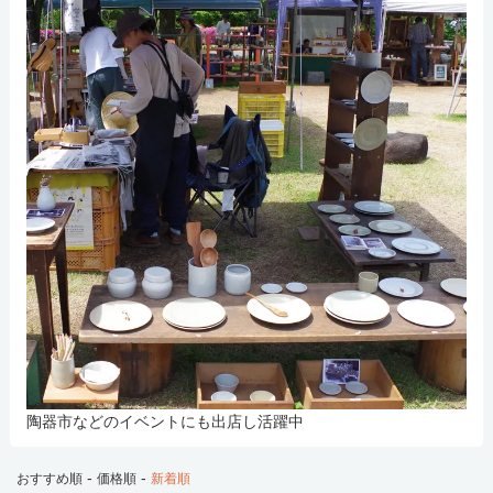
陶器市などのイベントにも出店し活躍中
-
-
おすすめ順
価格順
新着順