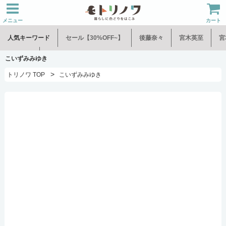
メニュー
カート
人気キーワード
セール【30%OFF~】
後藤奈々
宮木英至
宮
水谷和音
児玉修治
こいずみみゆき
>
トリノワ TOP
こいずみみゆき