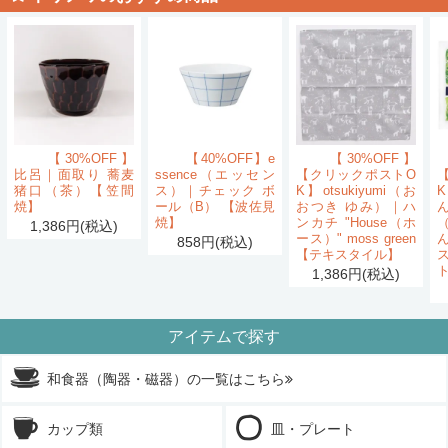
【30%OFF】
【40%OFF】e
【30%OFF】
比呂｜面取り 蕎麦
ssence（エッセン
【クリックポストO
猪口（茶）【笠間
ス）｜チェック ボ
K】otsukiyumi（お
K
焼】
ール（B） 【波佐見
おつき ゆみ）｜ハ
ん
焼】
ンカチ "House（ホ
1,386円(税込)
ース）" moss green
858円(税込)
【テキスタイル】
1,386円(税込)
アイテムで探す
和食器（陶器・磁器）の一覧はこちら
カップ類
皿・プレート