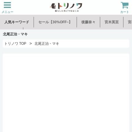
メニュー
カート
人気キーワード
セール【30%OFF~】
後藤奈々
宮木英至
宮
水谷和音
児玉修治
北尾正治・マキ
>
トリノワ TOP
北尾正治・マキ