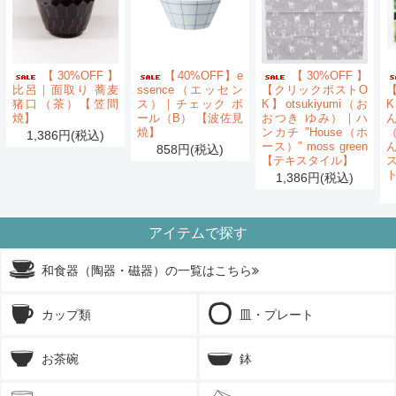
【30%OFF】
【40%OFF】e
【30%OFF】
比呂｜面取り 蕎麦
ssence（エッセン
【クリックポストO
猪口（茶）【笠間
ス）｜チェック ボ
K】otsukiyumi（お
K
焼】
ール（B） 【波佐見
おつき ゆみ）｜ハ
ん
焼】
ンカチ "House（ホ
1,386円(税込)
ース）" moss green
858円(税込)
【テキスタイル】
1,386円(税込)
アイテムで探す
和食器（陶器・磁器）の一覧はこちら
カップ類
皿・プレート
お茶碗
鉢