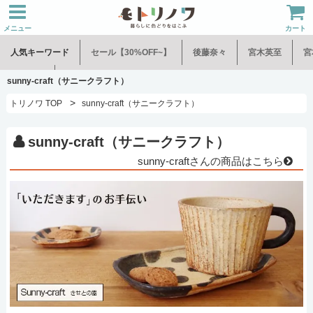
メニュー
カート
人気キーワード
セール【30%OFF~】
後藤奈々
宮木英至
宮
水谷和音
児玉修治
sunny-craft（サニークラフト）
>
トリノワ TOP
sunny-craft（サニークラフト）
sunny-craft（サニークラフト）
sunny-craftさんの商品はこちら