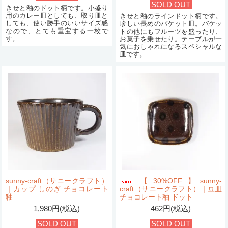
SOLD OUT
きせと釉のドット柄です。小盛り
用のカレー皿としても、取り皿と
きせと釉のラインドット柄です。
しても、使い勝手のいいサイズ感
珍しい長めのバケット皿。バケッ
なので、とても重宝する一枚で
トの他にもフルーツを盛ったり、
す。
お菓子を乗せたり。テーブルが一
気におしゃれになるスペシャルな
皿です。
sunny-craft（サニークラフト）
【30%OFF】sunny-
｜カップ しのぎ チョコレート
craft（サニークラフト）｜豆皿
釉
チョコレート釉 ドット
1,980円(税込)
462円(税込)
SOLD OUT
SOLD OUT