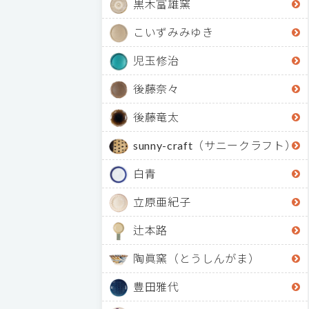
黒木富雄窯
こいずみみゆき
児玉修治
後藤奈々
後藤竜太
sunny-craft（サニークラフト）
白青
立原亜紀子
辻本路
陶眞窯（とうしんがま）
豊田雅代