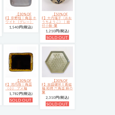
【30%OF
【50%OF
F】京野桂｜角皿 ホ
F】大内瑤子（おお
ワイト（グレー）
うちようこ）｜絵
付小鉢-葉
1,540円(税込)
1,210円(税込)
SOLD OUT
【30%OF
【30%OF
F】河内啓｜角皿
F】吉田健宗 | 青磁
（小） アメ釉
釉 和柄 六角皿 麻の
葉
1,782円(税込)
2,310円(税込)
SOLD OUT
SOLD OUT