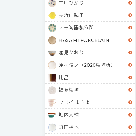
中川ひかり
長浜由起子
ノモ陶器製作所
HASAMI PORCELAIN
蓮見かおり
原村俊之（2020製陶所）
比呂
福嶋製陶
フじイ まさよ
堀内大輔
町田裕也