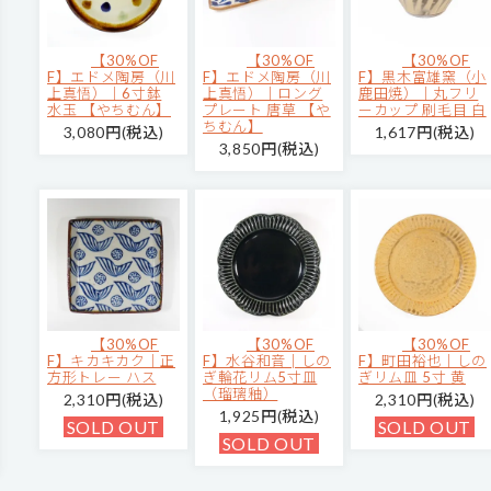
【30%OF
【30%OF
【30%OF
F】エドメ陶房（川
F】エドメ陶房（川
F】黒木富雄窯（小
上真悟）｜6寸鉢
上真悟）｜ロング
鹿田焼）｜丸フリ
水玉 【やちむん】
プレート 唐草 【や
ーカップ 刷毛目 白
ちむん】
3,080円(税込)
1,617円(税込)
3,850円(税込)
【30%OF
【30%OF
【30%OF
F】キカキカク｜正
F】水谷和音│しの
F】町田裕也｜しの
方形トレー ハス
ぎ輪花リム5寸皿
ぎリム皿 5寸 黄
（瑠璃釉）
2,310円(税込)
2,310円(税込)
1,925円(税込)
SOLD OUT
SOLD OUT
SOLD OUT