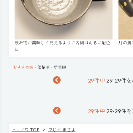
飲み物が美味しく見えるように内側は明るい配色
月の満
に
-
-
おすすめ順
価格順
新着順
29件中
29-29件
29件中
29-29件
>
トリノワ TOP
フじイ まさよ