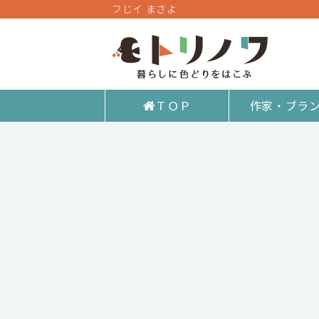
フじイ まさよ
ＴＯＰ
作家・ブラ