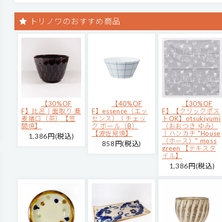
トリノワのおすすめ商品
【30%OF
【40%OF
【30%OF
F】比呂｜面取り 蕎
F】essence（エッ
F】【クリックポス
麦猪口（茶）【笠
センス）｜チェッ
トOK】otsukiyumi
間焼】
ク ボール（B）
（おおつき ゆみ）
【波佐見焼】
｜ハンカチ "House
1,386円(税込)
（ホース）" moss
858円(税込)
green 【テキスタ
イル】
1,386円(税込)