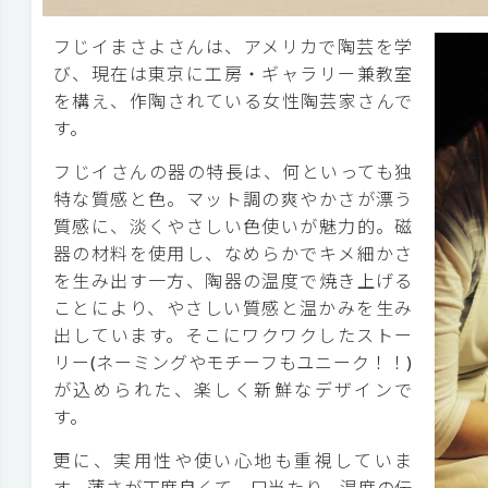
フじイまさよさんは、アメリカで陶芸を学
び、現在は東京に工房・ギャラリー兼教室
を構え、作陶されている女性陶芸家さんで
す。
フじイさんの器の特長は、何といっても独
特な質感と色。マット調の爽やかさが漂う
質感に、淡くやさしい色使いが魅力的。磁
器の材料を使用し、なめらかでキメ細かさ
を生み出す一方、陶器の温度で焼き上げる
ことにより、やさしい質感と温かみを生み
出しています。そこにワクワクしたストー
リー(ネーミングやモチーフもユニーク！！)
が込められた、楽しく新鮮なデザインで
す。
更に、実用性や使い心地も重視していま
す。薄さが丁度良くて、口当たり、温度の伝