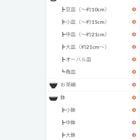
豆皿（～約10cm）
小皿（～約15cm）
中皿（～約21cm）
大皿（約21cm～）
オーバル皿
角皿
お茶碗
鉢
小鉢
中鉢
大鉢