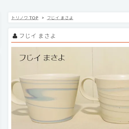
>
トリノワ TOP
フじイ まさよ
フじイ まさよ