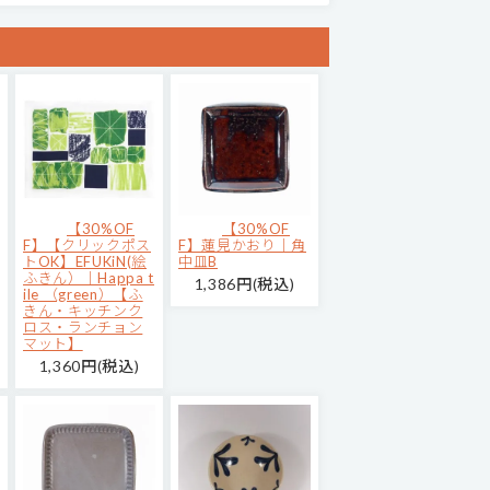
【30%OF
【30%OF
F】【クリックポス
F】蓮見かおり｜角
トOK】EFUKiN(絵
中皿B
ふきん）｜Happa t
1,386円(税込)
ile （green）【ふ
きん・キッチンク
ロス・ランチョン
マット】
1,360円(税込)