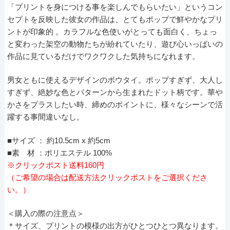
「プリントを身につける事を楽しんでもらいたい」というコン
セプトを反映した彼女の作品は、とてもポップで鮮やかなプリ
ントが印象的 。カラフルな色使いがとっても面白く、ちょっ
と変わった架空の動物たちが紛れていたり、遊び心いっぱいの
作品に見ているだけでワクワクした気持ちになれます。
男女ともに使えるデザインのボウタイ。ポップすぎず、大人し
すぎず、絶妙な色とパターンから生まれたドット柄です。華や
かさをプラスしたい時、締めのポイントに、様々なシーンで活
躍する事間違いなし。
■サイズ ： 約10.5cm x 約5cm
■素 材 ：ポリエステル 100%
※クリックポスト送料160円
（ご希望の場合は配送方法クリックポストをご選択くださ
い。）
＜購入の際の注意点＞
＊サイズ、プリントの模様の出方がひとつひとつ異なります。