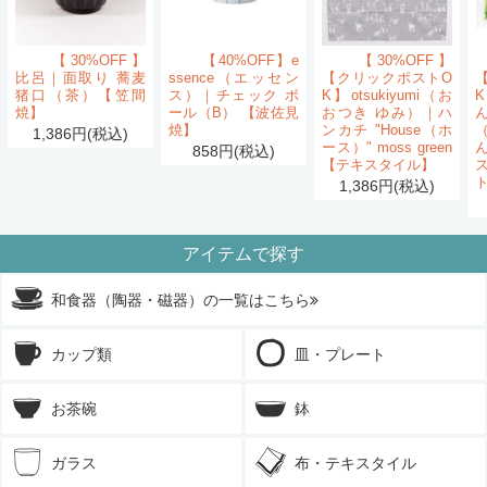
【30%OFF】
【40%OFF】e
【30%OFF】
比呂｜面取り 蕎麦
ssence（エッセン
【クリックポストO
猪口（茶）【笠間
ス）｜チェック ボ
K】otsukiyumi（お
K
焼】
ール（B） 【波佐見
おつき ゆみ）｜ハ
ん
焼】
ンカチ "House（ホ
1,386円(税込)
ース）" moss green
858円(税込)
【テキスタイル】
1,386円(税込)
アイテムで探す
和食器（陶器・磁器）の一覧はこちら
カップ類
皿・プレート
お茶碗
鉢
ガラス
布・テキスタイル