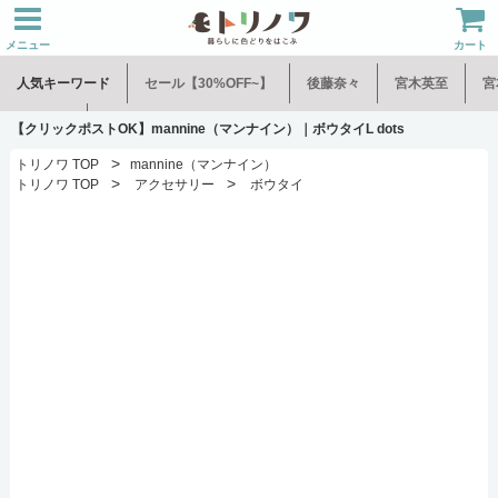
メニュー
カート
人気キーワード
セール【30%OFF~】
後藤奈々
宮木英至
宮
水谷和音
児玉修治
【クリックポストOK】mannine（マンナイン）｜ボウタイL dots
>
トリノワ TOP
mannine（マンナイン）
>
>
トリノワ TOP
アクセサリー
ボウタイ