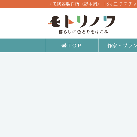
ノモ陶器製作所（野本周）｜6寸皿 チチチャ
ＴＯＰ
作家・ブラ