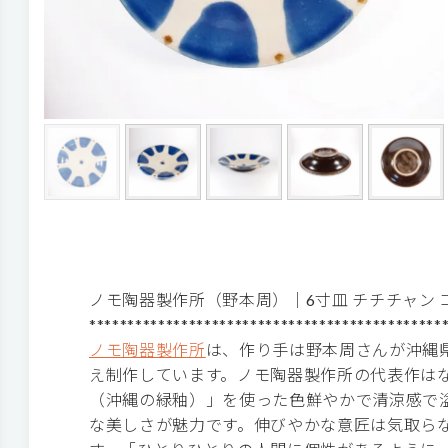
ノモ陶器製作所（野本周）｜6寸皿 チチチャン
**********************************************
ノモ陶器製作所
は、作り手は野本周さんが沖縄
え制作しています。ノモ陶器製作所の代表作は
（沖縄の緑釉）」を使った色鮮やかで清涼感で
な美しさが魅力です。伸びやかな意匠は気取ら