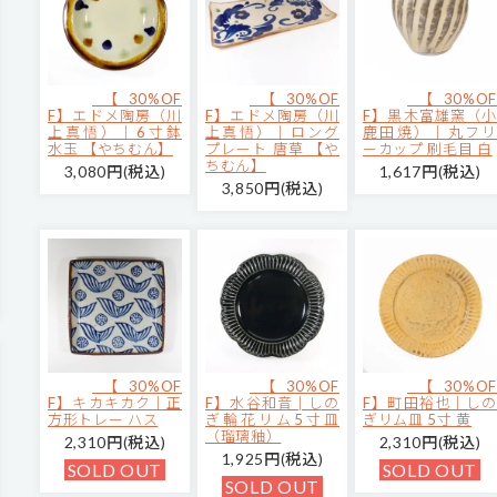
【30%OF
【30%OF
【30%OF
F】エドメ陶房（川
F】エドメ陶房（川
F】黒木富雄窯（小
上真悟）｜6寸鉢
上真悟）｜ロング
鹿田焼）｜丸フリ
水玉 【やちむん】
プレート 唐草 【や
ーカップ 刷毛目 白
ちむん】
3,080円(税込)
1,617円(税込)
3,850円(税込)
【30%OF
【30%OF
【30%OF
F】キカキカク｜正
F】水谷和音│しの
F】町田裕也｜しの
方形トレー ハス
ぎ輪花リム5寸皿
ぎリム皿 5寸 黄
（瑠璃釉）
2,310円(税込)
2,310円(税込)
1,925円(税込)
SOLD OUT
SOLD OUT
SOLD OUT