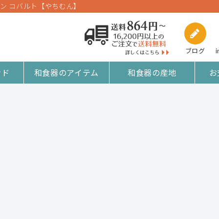
ン コバルト【やちむん】
ブログ
i
ンド
和食器のアイテム
和食器の産地
お