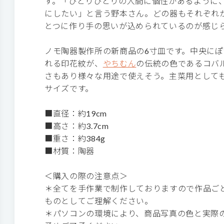
す。「ひとりひとりの人間に個性があるように
にしたい」と言う野本さん。どの器もそれぞれ
とつに作り手の思いが込められているのが感じ
ノモ陶器製作所の新商品の6寸皿です。中央に
れる印花紋が、
やちむん
の伝統の色であるコバ
さもあり様々な用途で使えそう。主菜用として
サイズです。
■直径：約19cm
■高さ：約3.7cm
■重さ：約384g
■材質：陶器
＜購入の際の注意点＞
＊全てを手作業で制作しておりますので作品ご
ものとしてご理解ください。
＊パソコンの環境により、商品写真の色と実際