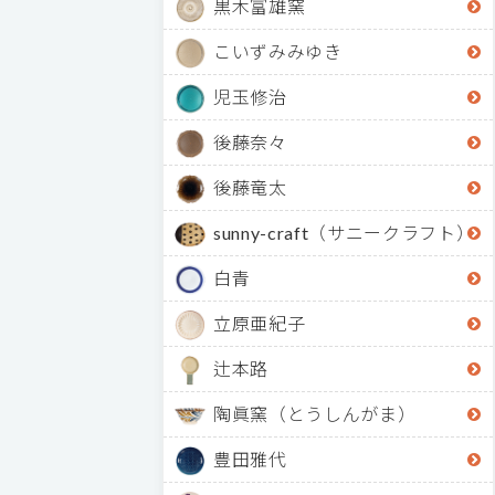
黒木富雄窯
こいずみみゆき
児玉修治
後藤奈々
後藤竜太
sunny-craft（サニークラフト）
白青
立原亜紀子
辻本路
陶眞窯（とうしんがま）
豊田雅代