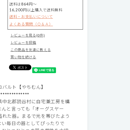
送料は864円～
16,200円以上購入で送料無料
送料・お支払いについて
よくある質問（Ｑ＆Ａ）
レビューを見る(0件)
レビューを投稿
この商品を友達に教える
買い物を続ける
 コバルト【やちむん】
**************
県中北郡読谷村に自宅兼工房を構
なんと言っても「オーグスヤー
溢れた器。まるで光を帯びたよう
ない毎日の器としてぴったりで