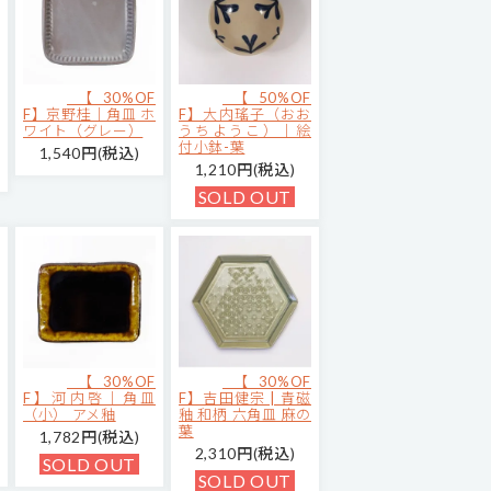
【30%OF
【50%OF
F】京野桂｜角皿 ホ
F】大内瑤子（おお
ワイト（グレー）
うちようこ）｜絵
付小鉢-葉
1,540円(税込)
1,210円(税込)
SOLD OUT
【30%OF
【30%OF
F】河内啓｜角皿
F】吉田健宗 | 青磁
（小） アメ釉
釉 和柄 六角皿 麻の
葉
1,782円(税込)
2,310円(税込)
SOLD OUT
SOLD OUT