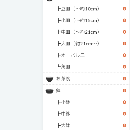
豆皿（～約10cm）
小皿（～約15cm）
中皿（～約21cm）
大皿（約21cm～）
オーバル皿
角皿
お茶碗
鉢
小鉢
中鉢
大鉢