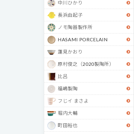
中川ひかり
長浜由起子
ノモ陶器製作所
HASAMI PORCELAIN
蓮見かおり
原村俊之（2020製陶所）
比呂
福嶋製陶
フじイ まさよ
堀内大輔
町田裕也