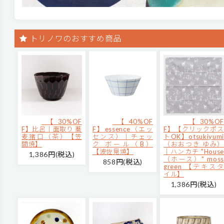
トリノワのおすすめ商品
【30%OF
【40%OF
【30%OF
F】比呂｜面取り 蕎
F】essence（エッ
F】【クリックポス
麦猪口（茶）【笠
センス）｜チェッ
トOK】otsukiyumi
間焼】
ク ボール（B）
（おおつき ゆみ）
【波佐見焼】
｜ハンカチ "House
1,386円(税込)
（ホース）" moss
858円(税込)
green 【テキスタ
イル】
1,386円(税込)