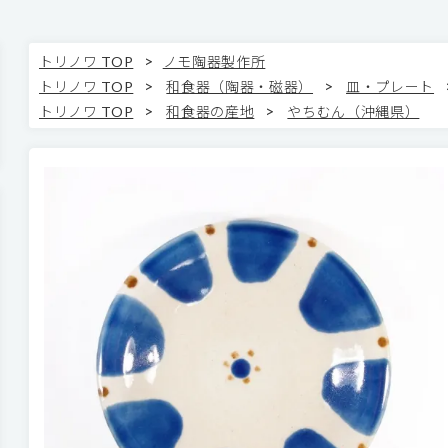
>
トリノワ TOP
ノモ陶器製作所
>
>
トリノワ TOP
和食器（陶器・磁器）
皿・プレート
>
>
トリノワ TOP
和食器の産地
やちむん（沖縄県）