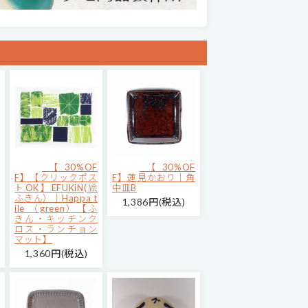
【30%OF
【30%OF
F】【クリックポス
F】蓮見かおり｜角
トOK】EFUKiN(絵
中皿B
ふきん）｜Happa t
1,386円(税込)
ile （green）【ふ
きん・キッチンク
ロス・ランチョン
マット】
1,360円(税込)