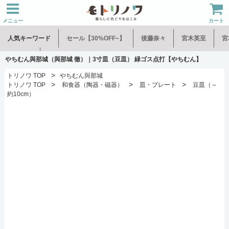
メニュー
カート
人気キーワード
セール【30%OFF~】
後藤奈々
宮木英至
宮
水谷和音
児玉修治
やちむん與那城（與那城 徹）｜3寸皿（豆皿） 緑ゴス点打【やちむん】
>
トリノワ TOP
やちむん與那城
>
>
>
トリノワ TOP
和食器（陶器・磁器）
皿・プレート
豆皿（～
約10cm）