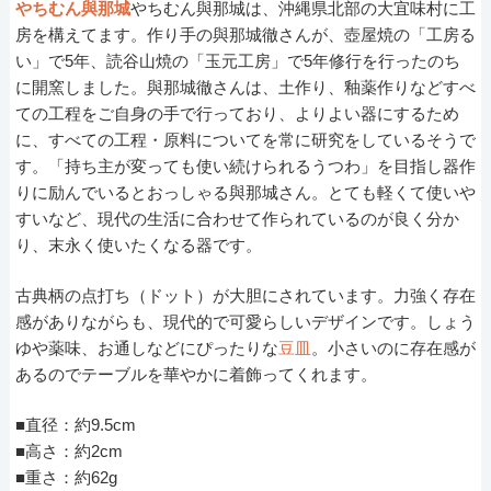
やちむん與那城
やちむん與那城は、沖縄県北部の大宜味村に工
房を構えてます。作り手の與那城徹さんが、壺屋焼の「工房る
い」で5年、読谷山焼の「玉元工房」で5年修行を行ったのち
に開窯しました。與那城徹さんは、土作り、釉薬作りなどすべ
ての工程をご自身の手で行っており、よりよい器にするため
に、すべての工程・原料についてを常に研究をしているそうで
す。「持ち主が変っても使い続けられるうつわ」を目指し器作
りに励んでいるとおっしゃる與那城さん。とても軽くて使いや
すいなど、現代の生活に合わせて作られているのが良く分か
り、末永く使いたくなる器です。
古典柄の点打ち（ドット）が大胆にされています。力強く存在
感がありながらも、現代的で可愛らしいデザインです。しょう
ゆや薬味、お通しなどにぴったりな
豆皿
。小さいのに存在感が
あるのでテーブルを華やかに着飾ってくれます。
■直径：約9.5cm
■高さ：約2cm
■重さ：約62g