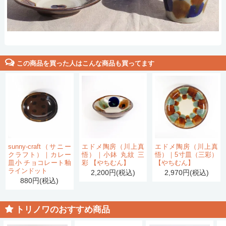
この商品を買った人はこんな商品も買ってます
sunny-craft（サニー
エドメ陶房（川上真
エドメ陶房（川上真
クラフト）｜カレー
悟）｜小鉢 丸紋 三
悟）｜5寸皿（三彩）
皿小 チョコレート釉
彩 【やちむん】
【やちむん】
ラインドット
2,200円(税込)
2,970円(税込)
880円(税込)
トリノワのおすすめ商品