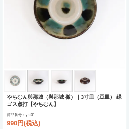
やちむん與那城（與那城 徹）｜3寸皿（豆皿） 緑
ゴス点打【やちむん】
商品番号：yst01
990円(税込)