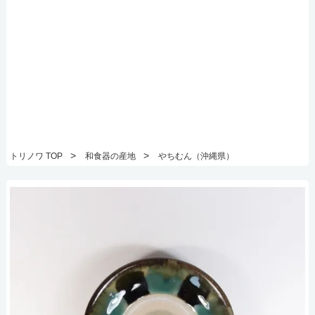
>
>
トリノワ TOP
和食器の産地
やちむん（沖縄県）