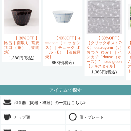
【30%OFF】
【40%OFF】e
【30%OFF】
比呂｜面取り 蕎麦
ssence（エッセン
【クリックポストO
猪口（茶）【笠間
ス）｜チェック ボ
K】otsukiyumi（お
K
焼】
ール（B） 【波佐見
おつき ゆみ）｜ハ
ん
焼】
ンカチ "House（ホ
1,386円(税込)
ース）" moss green
858円(税込)
【テキスタイル】
1,386円(税込)
アイテムで探す
和食器（陶器・磁器）の一覧はこちら
カップ類
皿・プレート