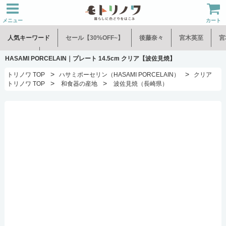
メニュー
カート
人気キーワード
セール【30%OFF~】
後藤奈々
宮木英至
宮
水谷和音
児玉修治
HASAMI PORCELAIN｜プレート 14.5cm クリア【波佐見焼】
>
>
トリノワ TOP
ハサミポーセリン（HASAMI PORCELAIN）
クリア
>
>
トリノワ TOP
和食器の産地
波佐見焼（長崎県）