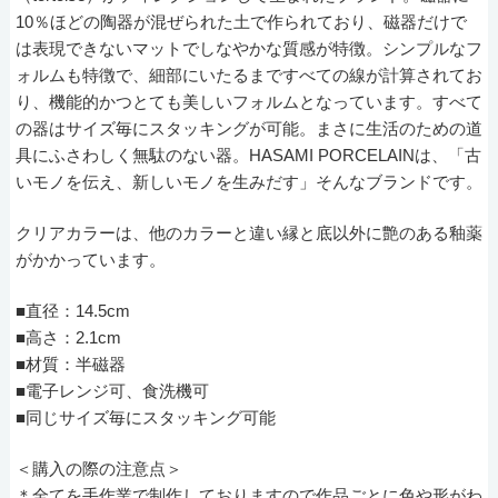
10％ほどの陶器が混ぜられた土で作られており、磁器だけで
は表現できないマットでしなやかな質感が特徴。シンプルなフ
ォルムも特徴で、細部にいたるまですべての線が計算されてお
り、機能的かつとても美しいフォルムとなっています。すべて
の器はサイズ毎にスタッキングが可能。まさに生活のための道
具にふさわしく無駄のない器。HASAMI PORCELAINは、「古
いモノを伝え、新しいモノを生みだす」そんなブランドです。
クリアカラーは、他のカラーと違い縁と底以外に艶のある釉薬
がかかっています。
■直径：14.5cm
■高さ：2.1cm
■材質：半磁器
■電子レンジ可、食洗機可
■同じサイズ毎にスタッキング可能
＜購入の際の注意点＞
＊全てを手作業で制作しておりますので作品ごとに色や形がわ