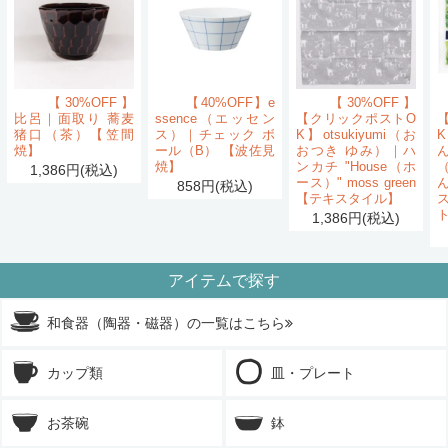
【30%OFF】
【40%OFF】e
【30%OFF】
比呂｜面取り 蕎麦
ssence（エッセン
【クリックポストO
猪口（茶）【笠間
ス）｜チェック ボ
K】otsukiyumi（お
K
焼】
ール（B） 【波佐見
おつき ゆみ）｜ハ
ん
焼】
ンカチ "House（ホ
1,386円(税込)
ース）" moss green
858円(税込)
【テキスタイル】
1,386円(税込)
アイテムで探す
和食器（陶器・磁器）の一覧はこちら
カップ類
皿・プレート
お茶碗
鉢