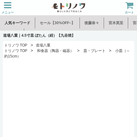
メニュー
カート
人気キーワード
セール【30%OFF~】
後藤奈々
宮木英至
宮
水谷和音
児玉修治
道場八重｜4.5寸皿 ぼたん（紺）【九谷焼】
>
トリノワ TOP
道場八重
>
>
>
トリノワ TOP
和食器（陶器・磁器）
皿・プレート
小皿（～
約15cm）