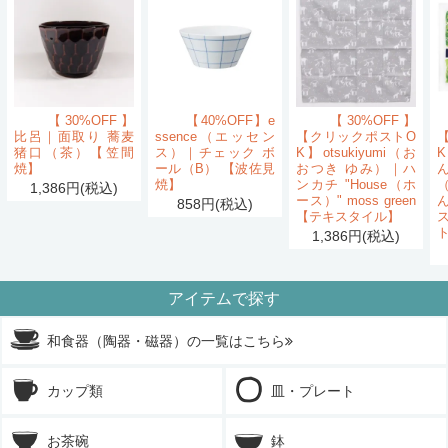
【30%OFF】
【40%OFF】e
【30%OFF】
比呂｜面取り 蕎麦
ssence（エッセン
【クリックポストO
猪口（茶）【笠間
ス）｜チェック ボ
K】otsukiyumi（お
K
焼】
ール（B） 【波佐見
おつき ゆみ）｜ハ
ん
焼】
ンカチ "House（ホ
1,386円(税込)
ース）" moss green
858円(税込)
【テキスタイル】
1,386円(税込)
アイテムで探す
和食器（陶器・磁器）の一覧はこちら
カップ類
皿・プレート
お茶碗
鉢