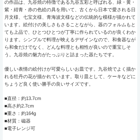
の作品は、九谷焼の特徴である九谷五彩と呼ばれる、緑・黄・
紫・紺青・赤の色絵の具を用いて、古くから日本で愛される日
月文様、七宝文様、青海波文様などの伝統的な模様が描かれて
います。絵付けの美しさもさることながら、器のフォルムもと
ても上品で、ひとつひとつが丁寧に作られているのが良くわか
ります。シンプルで料理が映えるデザインなので、和食器なが
ら和食だけでなく、どんな料理とも相性が良いので重宝しそ
う。九谷焼の魅力がたっぷりと詰まった器たちです。
優しい表情の絵付けが可愛らしいお皿です。九谷焼でよく描か
れる牡丹の花が描かれています。取り皿として、ケーキなどに
ちょうど良く使い勝手の良いサイズです。
■直径：約13.7cm
■高さ約2.7cm
■重さ：約164g
■材質：磁器
■電子レンジ可