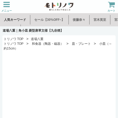
メニュー
カート
人気キーワード
セール【30%OFF~】
後藤奈々
宮木英至
宮
水谷和音
児玉修治
道場八重｜角小皿 菱型唐草文様【九谷焼】
>
トリノワ TOP
道場八重
>
>
>
トリノワ TOP
和食器（陶器・磁器）
皿・プレート
小皿（～
約15cm）