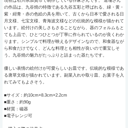
現在は石川県加賀市で制作している作家さんです。 道場さん
の作品は、九谷焼の特徴である九谷五彩と呼ばれる、緑・黄・
紫・紺青・赤の色絵の具を用いて、古くから日本で愛される日
月文様、七宝文様、青海波文様などの伝統的な模様が描かれて
います。絵付けの美しさもさることながら、器のフォルムもと
ても上品で、ひとつひとつが丁寧に作られているのが良くわか
ります。シンプルで料理が映えるデザインなので、和食器なが
ら和食だけでなく、どんな料理とも相性が良いので重宝しそ
う。九谷焼の魅力がたっぷりと詰まった器たちです。
優しい表情の絵付けが可愛らしいお皿です。伝統的な模様であ
る唐草文様が描かれています。副菜入れや取り皿、お菓子を入
れてみてもよさそう。
■サイズ：約10cm×8.3cm×2.2cm
■重さ：約90g
■材質：磁器
■電子レンジ可