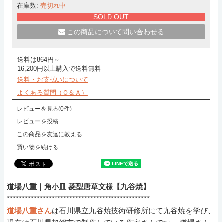
在庫数:
売切れ中
SOLD OUT
この商品について問い合わせる
送料は864円～
16,200円以上購入で送料無料
送料・お支払いについて
よくある質問（Ｑ＆Ａ）
レビューを見る(0件)
レビューを投稿
この商品を友達に教える
買い物を続ける
道場八重｜角小皿 菱型唐草文様【九谷焼】
************************************************
道場八重さん
は石川県立九谷焼技術研修所にて九谷焼を学び、