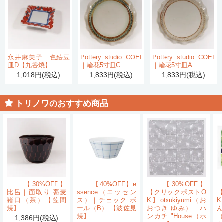
永井麻美子｜色絵豆
Pottery studio COEI
Pottery studio COEI
皿D【九谷焼】
｜輪花5寸皿C
｜輪花5寸皿A
1,018円(税込)
1,833円(税込)
1,833円(税込)
トリノワのおすすめ商品
【30%OFF】
【40%OFF】e
【30%OFF】
比呂｜面取り 蕎麦
ssence（エッセン
【クリックポストO
猪口（茶）【笠間
ス）｜チェック ボ
K】otsukiyumi（お
K
焼】
ール（B） 【波佐見
おつき ゆみ）｜ハ
ん
焼】
ンカチ "House（ホ
1,386円(税込)