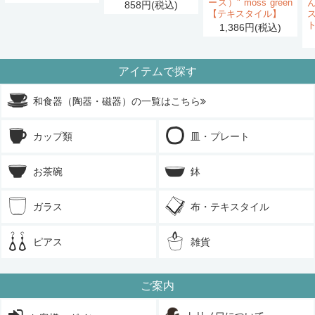
ース）" moss green
858円(税込)
【テキスタイル】
1,386円(税込)
アイテムで探す
和食器（陶器・磁器）の一覧はこちら
カップ類
皿・プレート
お茶碗
鉢
ガラス
布・テキスタイル
ピアス
雑貨
ご案内