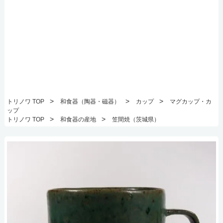
>
>
>
トリノワ TOP
和食器（陶器・磁器）
カップ
マグカップ・カ
ップ
>
>
トリノワ TOP
和食器の産地
笠間焼（茨城県）