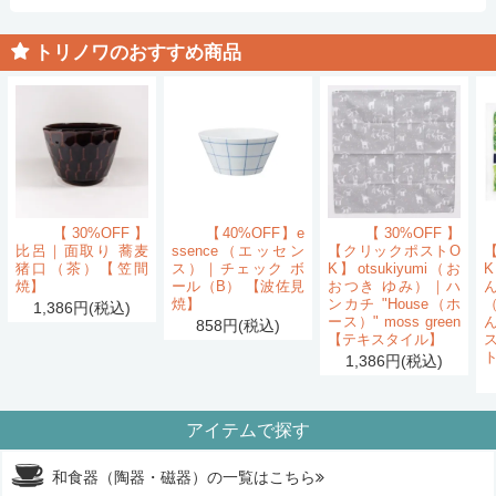
トリノワのおすすめ商品
【30%OFF】
【40%OFF】e
【30%OFF】
比呂｜面取り 蕎麦
ssence（エッセン
【クリックポストO
猪口（茶）【笠間
ス）｜チェック ボ
K】otsukiyumi（お
K
焼】
ール（B） 【波佐見
おつき ゆみ）｜ハ
ん
焼】
ンカチ "House（ホ
1,386円(税込)
ース）" moss green
858円(税込)
【テキスタイル】
1,386円(税込)
アイテムで探す
和食器（陶器・磁器）の一覧はこちら