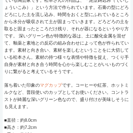
ている陶芸家です。松本さんの作品は、「泥漿鋳込み（でいし
ょういこみ）」という方法で作られています。石膏の型にどろ
どろにした土を流し込み、時間をおくと型にふれているところ
から水分が吸収されて土が固まっていきます。どろどろの土を
取ると固まったところだけ残り、それが器になるというやり方
です。 深いグリーン色が特徴的な器は、土に酸化金属を混ぜ
て、釉薬と素地との反応の組み合わせによって色が作られてい
ます。素材と向き合い、素材を楽しむということをに大切して
いる松本さん。素材の持つ様々な表情や特徴を捉え、つくり手
自身が素材と向き合う時間を心から楽しむことがいいものづく
りに繋がると考えているそうです。
落ち着いた印象の
マグカップ
です。コーヒーや紅茶、ホットミ
ルクなど、普段使いのカップとしてお使いください。コントラ
ストが綺麗な深いグリーン色なので、盛り付けが美味しそうに
も見えます。
■直径：約8.0cm
■高さ：約7.2cm