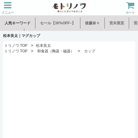
メニュー
カート
人気キーワード
セール【30%OFF~】
後藤奈々
宮木英至
宮
水谷和音
児玉修治
松本良太｜マグカップ
>
トリノワ TOP
松本良太
>
>
トリノワ TOP
和食器（陶器・磁器）
カップ