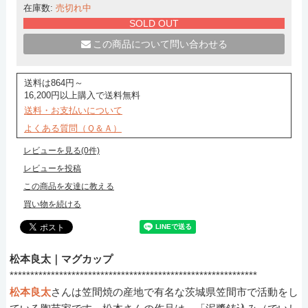
在庫数:
売切れ中
SOLD OUT
この商品について問い合わせる
送料は864円～
16,200円以上購入で送料無料
送料・お支払いについて
よくある質問（Ｑ＆Ａ）
レビューを見る(0件)
レビューを投稿
この商品を友達に教える
買い物を続ける
松本良太｜マグカップ
************************************************************
松本良太
さんは笠間焼の産地で有名な茨城県笠間市で活動をし