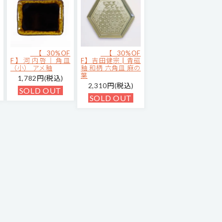
【30%OF
【30%OF
F】河内啓｜角皿
F】吉田健宗 | 青磁
（小） アメ釉
釉 和柄 六角皿 麻の
葉
1,782円(税込)
2,310円(税込)
SOLD OUT
SOLD OUT