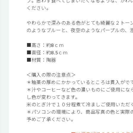
プ。思わず食べてしまいたくなるような、かわ
ください。
やわらかで深みのある色がとても綺麗な２トー
のようなブルーと、夜空のようなパープルの、
■高さ：約8ｃｍ
■直径：約8.5ｃｍ
■材質：陶器
＜購入の際の注意点＞
＊釉薬の厚めにかかっているところは貫入がで
＊汁やコーヒーなど色の濃いものにご使用にな
し色が変わってきます。
米のとぎ汁で１０分程煮て冷ましご使用いただ
＊パソコンの環境により、商品写真の色と実際
予めご了承ください。