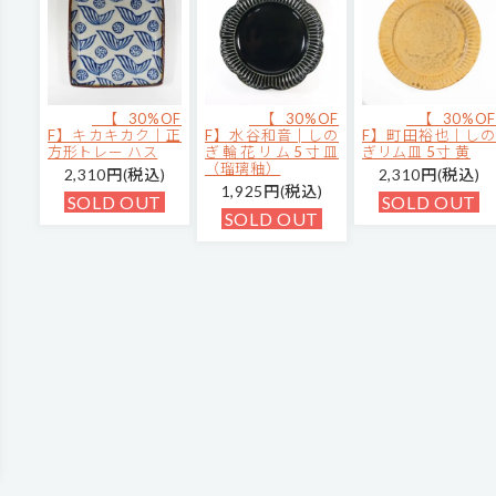
【30%OF
【30%OF
【30%OF
F】キカキカク｜正
F】水谷和音│しの
F】町田裕也｜しの
方形トレー ハス
ぎ輪花リム5寸皿
ぎリム皿 5寸 黄
（瑠璃釉）
2,310円(税込)
2,310円(税込)
1,925円(税込)
SOLD OUT
SOLD OUT
SOLD OUT