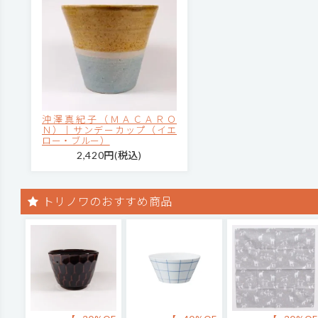
沖澤真紀子（ＭＡＣＡＲＯ
Ｎ）｜サンデーカップ（イエ
ロー・ブルー）
2,420円(税込)
トリノワのおすすめ商品