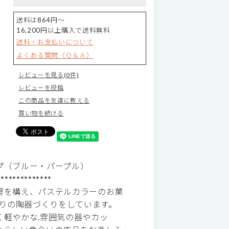
送料は864円～
16,200円以上購入で送料無料
送料・お支払いについて
よくある質問（Ｑ＆Ａ）
レビューを見る(0件)
レビューを投稿
この商品を友達に教える
買い物を続ける
プ（ブルー・パープル）
**************
房を構え、パステルカラーのお菓
どりの陶器づくりをしています。
軽やかな.雰囲気の器やカッ