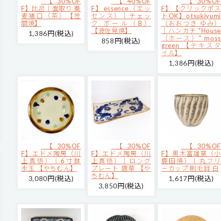
【30%OF
【40%OF
【30%OF
F】比呂｜面取り 蕎
F】essence（エッ
F】【クリックポス
麦猪口（茶）【笠
センス）｜チェッ
トOK】otsukiyumi
間焼】
ク ボール（B）
（おおつき ゆみ）
【波佐見焼】
｜ハンカチ "House
1,386円(税込)
（ホース）" moss
858円(税込)
green 【テキスタ
イル】
1,386円(税込)
【30%OF
【30%OF
【30%OF
F】エドメ陶房（川
F】エドメ陶房（川
F】黒木富雄窯（小
上真悟）｜6寸鉢
上真悟）｜ロング
鹿田焼）｜丸フリ
水玉 【やちむん】
プレート 唐草 【や
ーカップ 刷毛目 白
ちむん】
3,080円(税込)
1,617円(税込)
3,850円(税込)