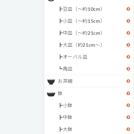
豆皿（～約10cm）
小皿（～約15cm）
中皿（～約21cm）
大皿（約21cm～）
オーバル皿
角皿
お茶碗
鉢
小鉢
中鉢
大鉢