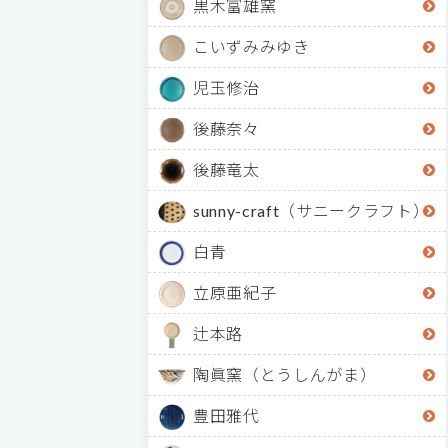
黒木富雄窯
こいずみみゆき
児玉修治
後藤奈々
後藤竜太
sunny-craft（サニークラフト）
白青
立原亜紀子
辻本路
陶眞窯（とうしんがま）
豊田雅代