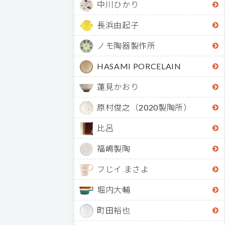
中川ひかり
長浜由起子
ノモ陶器製作所
HASAMI PORCELAIN
蓮見かおり
原村俊之（2020製陶所）
比呂
福嶋製陶
フじイ まさよ
堀内大輔
町田裕也