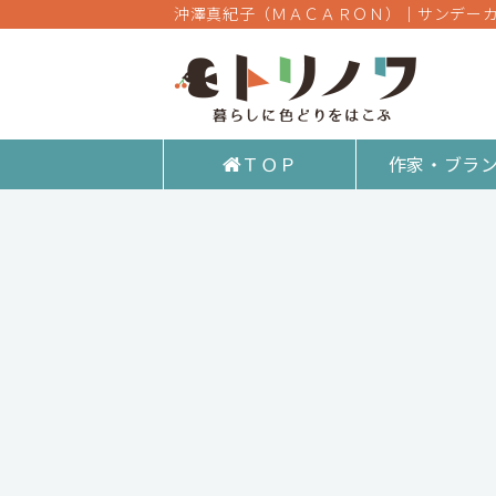
沖澤真紀子（ＭＡＣＡＲＯＮ）｜サンデー
ＴＯＰ
作家・ブラ