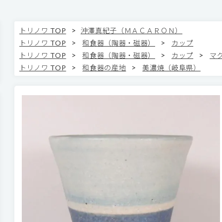
>
トリノワ TOP
沖澤真紀子（ＭＡＣＡＲＯＮ）
>
>
トリノワ TOP
和食器（陶器・磁器）
カップ
>
>
>
トリノワ TOP
和食器（陶器・磁器）
カップ
マ
>
>
トリノワ TOP
和食器の産地
美濃焼（岐阜県）