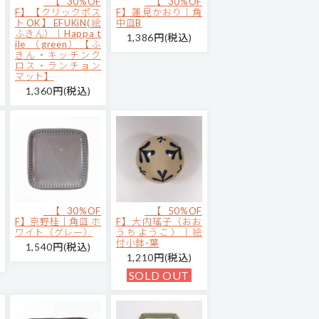
【30%OF
【30%OF
F】【クリックポス
F】蓮見かおり｜角
トOK】EFUKiN(絵
中皿B
ふきん）｜Happa t
1,386円(税込)
ile （green）【ふ
きん・キッチンク
ロス・ランチョン
マット】
1,360円(税込)
【30%OF
【50%OF
F】京野桂｜角皿 ホ
F】大内瑤子（おお
ワイト（グレー）
うちようこ）｜絵
付小鉢-葉
1,540円(税込)
1,210円(税込)
SOLD OUT