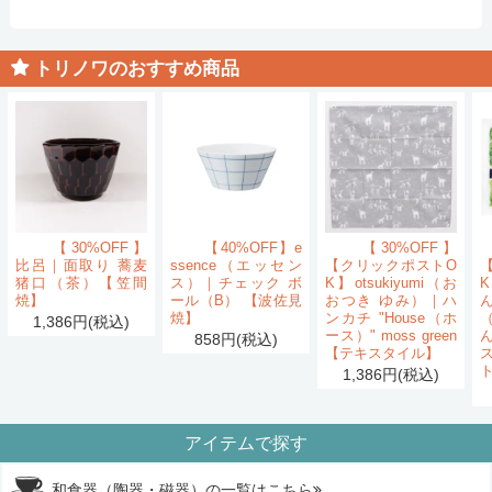
トリノワのおすすめ商品
【30%OFF】
【40%OFF】e
【30%OFF】
比呂｜面取り 蕎麦
ssence（エッセン
【クリックポストO
猪口（茶）【笠間
ス）｜チェック ボ
K】otsukiyumi（お
K
焼】
ール（B） 【波佐見
おつき ゆみ）｜ハ
ん
焼】
ンカチ "House（ホ
1,386円(税込)
ース）" moss green
858円(税込)
【テキスタイル】
1,386円(税込)
アイテムで探す
和食器（陶器・磁器）の一覧はこちら