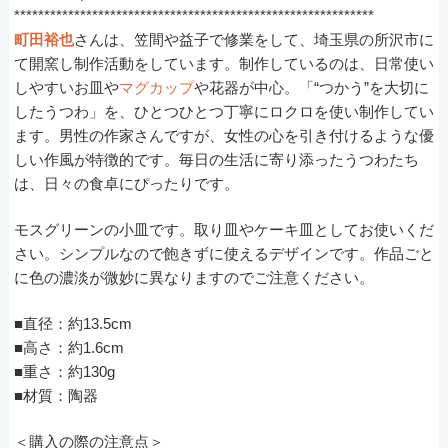
************************************************************
町田裕也
さんは、笠間や益子で修業をして、埼玉県の所沢市に
て開窯し制作活動をしています。制作しているのは、日常使い
しやすいお皿や
マグカップ
や花器が中心。「“つかう”を大切に
したうつわ」を、ひとつひとつ丁寧にロクロを使い制作してい
ます。男性の作家さんですが、女性の心を引き付けるような優
しい作風が特徴的です。毎日の生活に寄り添ったうつわたち
は、日々の食卓にぴったりです。
モスグリーンの小皿です。取り皿やケーキ皿としてお使いくだ
さい。シンプルなので飽きずに使えるデザインです。作品ごと
に色の濃淡が微妙に異なりますのでご注意ください。
■直径：約13.5cm
■高さ：約1.6cm
■重さ：約130g
■材質：陶器
＜購入の際の注意点＞