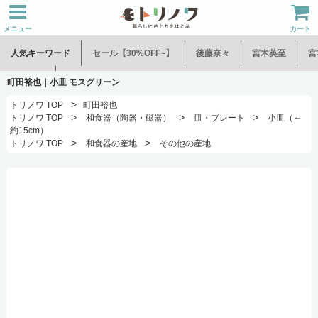
メニュー
カート
人気キーワード
セール【30%OFF~】
後藤奈々
宮木英至
宮
水谷和音
児玉修治
町田裕也｜小皿 モスグリーン
>
トリノワ TOP
町田裕也
>
>
>
トリノワ TOP
和食器（陶器・磁器）
皿・プレート
小皿（～
約15cm）
>
>
トリノワ TOP
和食器の産地
その他の産地