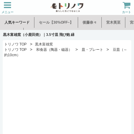
メニュー
カート
人気キーワード
セール【30%OFF~】
後藤奈々
宮木英至
宮
水谷和音
児玉修治
黒木富雄窯（小鹿田焼）｜3.5寸皿 飛び鉋 緑
>
トリノワ TOP
黒木富雄窯
>
>
>
トリノワ TOP
和食器（陶器・磁器）
皿・プレート
豆皿（～
約10cm）