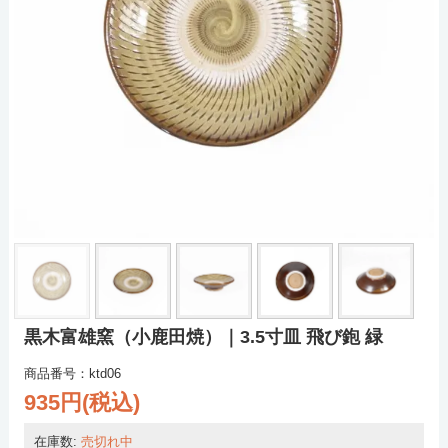
黒木富雄窯（小鹿田焼）｜3.5寸皿 飛び鉋 緑
商品番号：ktd06
935円(税込)
在庫数:
売切れ中