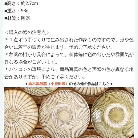
■高さ：約2.7cm
■重さ：98g
■材質：陶器
＜購入の際の注意点＞
＊１点ずつ手づくりで生み出された作家ものですので、形や色
合いに若干の誤差が生じます。予めご了承ください。
＊釉薬の掛かり具合によって、個体毎に色の出かたや雰囲気が
異なる場合がございます。
＊パソコンの環境により、商品写真の色と実際の色が異なる場
合がありますが、予めご了承ください。
▼
黒木富雄窯（小鹿田焼）
のその他の作品はこちら▼