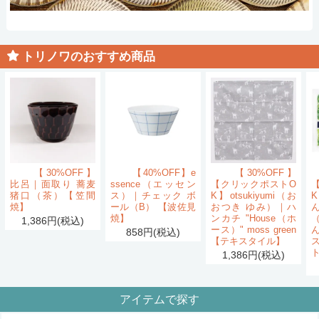
トリノワのおすすめ商品
【30%OFF】
【40%OFF】e
【30%OFF】
比呂｜面取り 蕎麦
ssence（エッセン
【クリックポストO
猪口（茶）【笠間
ス）｜チェック ボ
K】otsukiyumi（お
K
焼】
ール（B） 【波佐見
おつき ゆみ）｜ハ
ん
焼】
ンカチ "House（ホ
1,386円(税込)
ース）" moss green
858円(税込)
【テキスタイル】
1,386円(税込)
アイテムで探す