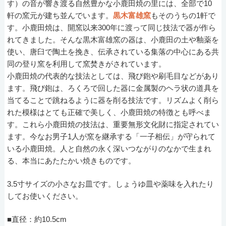
す）の音が響き渡る自然豊かな小鹿田焼の里には、全部で10
軒の窯元が建ち並んでいます。
黒木富雄窯
もそのうちの1軒で
す。小鹿田焼は、開窯以来300年に渡って同じ技法で器が作ら
れてきました。そんな黒木富雄窯の器は、小鹿田の土や釉薬を
使い、唐臼で陶土を挽き、伝承されている集落の中心にある共
同の登り窯を利用して窯焚きがされています。
小鹿田焼の代表的な技法としては、飛び鉋や刷毛目などがあり
ます。飛び鉋は、ろくろで回した器に金属製のヘラ状の道具を
当てることで跳ねるように器を削る技法です。リズムよく削ら
れた模様はとても正確で美しく、小鹿田焼の特徴とも呼べま
す。これら小鹿田焼の技法は、重要無形文化財に指定されてい
ます。今なお男子1人が窯を継承する「一子相伝」が守られて
いる小鹿田焼。人と自然の永く深いつながりのなかで生まれ
る、本当にあたたかい焼きものです。
3.5寸サイズの小さなお皿です。しょうゆ皿や薬味を入れたり
してお使いください。
■直径：約10.5cm