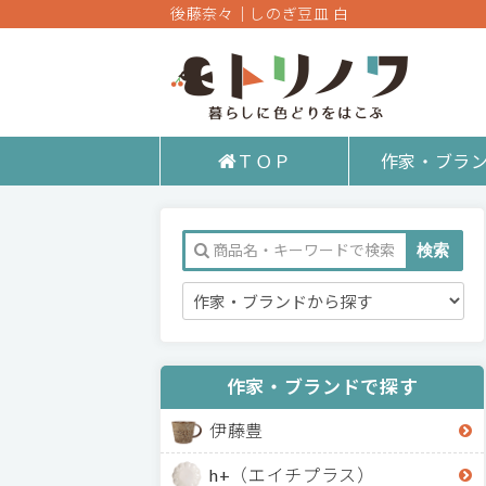
後藤奈々｜しのぎ豆皿 白
ＴＯＰ
作家・ブラ
作家・ブランドで探す
伊藤豊
h+（エイチプラス）