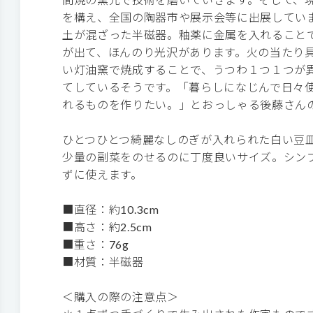
を構え、全国の陶器市や展示会等に出展してい
土が混ざった半磁器。釉薬に金属を入れること
が出て、ほんのり光沢があります。火の当たり
い灯油窯で焼成することで、うつわ１つ１つが
てしているそうです。「暮らしになじんで日々
れるものを作りたい。」とおっしゃる後藤さん
ひとつひとつ綺麗なしのぎが入れられた白い豆
少量の副菜をのせるのに丁度良いサイズ。シン
ずに使えます。
■直径：約10.3cm
■高さ：約2.5cm
■重さ：76g
■材質：半磁器
＜購入の際の注意点＞