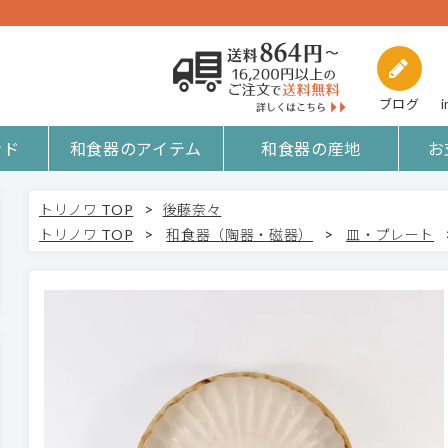
ブログ
i
ンド
和食器のアイテム
和食器の産地
お
>
トリノワ TOP
後藤奈々
>
>
トリノワ TOP
和食器（陶器・磁器）
皿・プレート