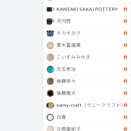
KANEAKI SAKAI POTTERY
河内啓
キカキカク
黒木富雄窯
こいずみみゆき
児玉修治
後藤奈々
後藤竜太
sunny-craft（サニークラフト）
白青
立原亜紀子