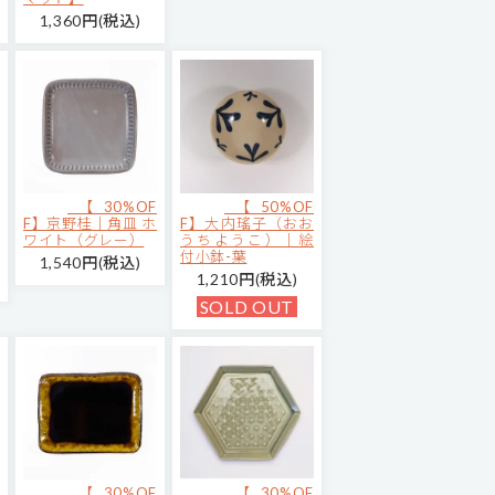
1,360円(税込)
【30%OF
【50%OF
F】京野桂｜角皿 ホ
F】大内瑤子（おお
ワイト（グレー）
うちようこ）｜絵
付小鉢-葉
1,540円(税込)
1,210円(税込)
SOLD OUT
【30%OF
【30%OF