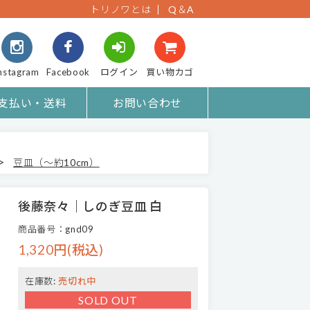
トリノワとは
Q＆A
nstagram
Facebook
ログイン
買い物カゴ
支払い・送料
お問い合わせ
>
豆皿（～約10cm）
後藤奈々｜しのぎ豆皿 白
商品番号：gnd09
1,320円(税込)
在庫数:
売切れ中
SOLD OUT