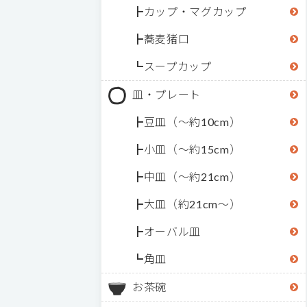
カップ・マグカップ
蕎麦猪口
スープカップ
皿・プレート
豆皿（～約10cm）
小皿（～約15cm）
中皿（～約21cm）
大皿（約21cm～）
オーバル皿
角皿
お茶碗