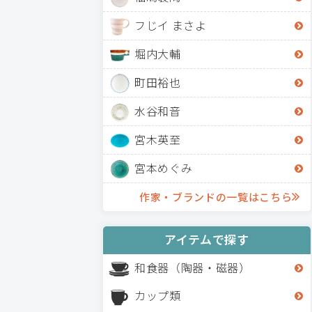
フじイ まさよ
堀内大輔
町田裕也
水谷和音
宮木英至
宮本めぐみ
作家・ブランドの一覧はこちら
アイテムで探す
和食器（陶器・磁器）
カップ類