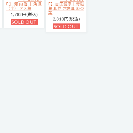
F】河内啓｜角皿
F】吉田健宗 | 青磁
（小） アメ釉
釉 和柄 六角皿 麻の
葉
1,782円(税込)
2,310円(税込)
SOLD OUT
SOLD OUT