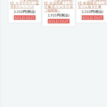
F】キカキカク｜正
F】水谷和音│しの
F】町田裕也｜しの
方形トレー ハス
ぎ輪花リム5寸皿
ぎリム皿 5寸 黄
（瑠璃釉）
2,310円(税込)
2,310円(税込)
1,925円(税込)
SOLD OUT
SOLD OUT
SOLD OUT