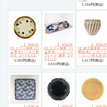
1,386円(税込)
【30%OF
【30%OF
【30%OF
F】エドメ陶房（川
F】エドメ陶房（川
F】黒木富雄窯（小
上真悟）｜6寸鉢
上真悟）｜ロング
鹿田焼）｜丸フリ
水玉 【やちむん】
プレート 唐草 【や
ーカップ 刷毛目 白
ちむん】
3,080円(税込)
1,617円(税込)
3,850円(税込)
【30%OF
【30%OF
【30%OF