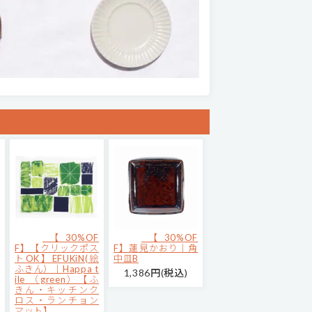
【30%OF
【30%OF
F】【クリックポス
F】蓮見かおり｜角
トOK】EFUKiN(絵
中皿B
ふきん）｜Happa t
1,386円(税込)
ile （green）【ふ
きん・キッチンク
ロス・ランチョン
マット】