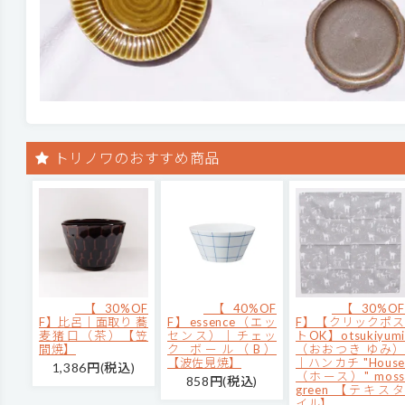
トリノワのおすすめ商品
【30%OF
【40%OF
【30%OF
F】比呂｜面取り 蕎
F】essence（エッ
F】【クリックポス
麦猪口（茶）【笠
センス）｜チェッ
トOK】otsukiyumi
間焼】
ク ボール（B）
（おおつき ゆみ）
【波佐見焼】
｜ハンカチ "House
1,386円(税込)
（ホース）" moss
858円(税込)
green 【テキスタ
イル】