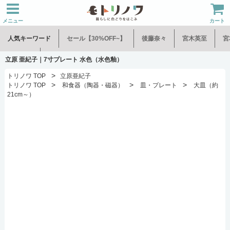
メニュー
カート
人気キーワード
セール【30%OFF~】
後藤奈々
宮木英至
宮
水谷和音
児玉修治
立原 亜紀子｜7寸プレート 水色（水色釉）
>
トリノワ TOP
立原亜紀子
>
>
>
トリノワ TOP
和食器（陶器・磁器）
皿・プレート
大皿（約
21cm～）