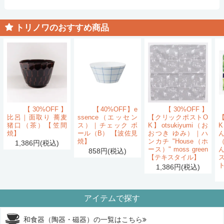
トリノワのおすすめ商品
【30%OFF】
【40%OFF】e
【30%OFF】
比呂｜面取り 蕎麦
ssence（エッセン
【クリックポストO
猪口（茶）【笠間
ス）｜チェック ボ
K】otsukiyumi（お
K
焼】
ール（B） 【波佐見
おつき ゆみ）｜ハ
ん
焼】
ンカチ "House（ホ
1,386円(税込)
ース）" moss green
858円(税込)
【テキスタイル】
1,386円(税込)
アイテムで探す
和食器（陶器・磁器）の一覧はこちら