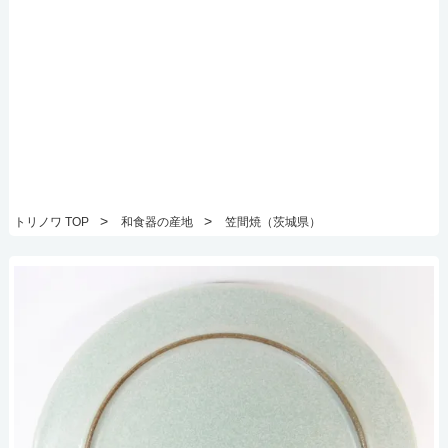
>
>
トリノワ TOP
和食器の産地
笠間焼（茨城県）