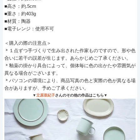
■高さ：約.5cm
■重さ：約403g
■材質：陶器
■電子レンジ：使用不可
＜購入の際の注意点＞
＊１点ずつ手づくりで生み出された作家ものですので、形や色
合いに若干の誤差が生じます。あらかじめご了承ください。
＊釉薬の掛かり具合によって、個体毎に色の出かたや雰囲気が
異なる場合がございます。
＊パソコンの環境により、商品写真の色と実際の色が異なる場
合がありますが、予めご了承ください。
▼
立原亜紀子
さんのその他の作品はこちら▼