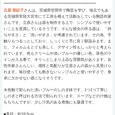
************************************************************
立原 亜紀子
さんは、茨城県笠間市で陶芸を学び、地元でもあ
る茨城県常陸大宮市にて工房を構えて活動をしている陶芸作家
さんです。立原さんは器を制作する上で、シンプルで使いやす
いことを意識しているそうです。そんな彼女の作る器は、「持
ちやすさ」と「洗いやすさ」が考慮されています。その為、手
触りもつるっとしており、しっくりと手に良く馴染みます。ま
た、フォルムもとても美しく、デザイン性もしっかりと考えら
れています。色もクリームや淡いブルーの優しい色。茶色のラ
インが入る事で、キリっとしまり上品な雰囲気があります。女
性作家さんらしい、感性と気配りが立原さんの器から見受けら
れます。毎日使っても飽きないシンプルさと使いやすさで、食
卓に欠かせない器になりそうです。
水色釉で彩られた淡いブルーのしのぎ鉢です。1つ1つ丁寧に
しのぎと呼ばれる方法で削られています。スープなどの汁物は
もちろんですが、少し汁気のある煮物にも最適です。
■直径：約18.5cm