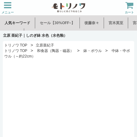
メニュー
カート
人気キーワード
セール【30%OFF~】
後藤奈々
宮木英至
宮
水谷和音
児玉修治
立原 亜紀子｜しのぎ鉢 水色（水色釉）
>
トリノワ TOP
立原亜紀子
>
>
>
トリノワ TOP
和食器（陶器・磁器）
鉢・ボウル
中鉢・中ボ
ウル（～約22cm）