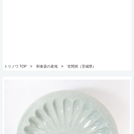
>
>
トリノワ TOP
和食器の産地
笠間焼（茨城県）