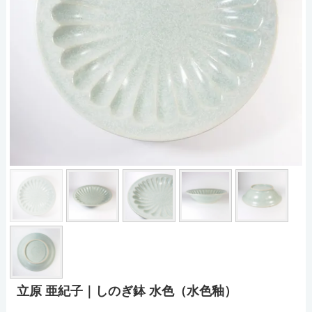
立原 亜紀子｜しのぎ鉢 水色（水色釉）