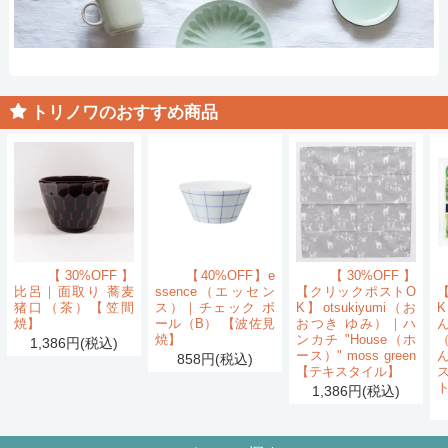
トリノワのおすすめ商品
【30%OFF】
【40%OFF】e
【30%OFF】
比呂｜面取り 蕎麦
ssence（エッセン
【クリックポストO
猪口（茶）【笠間
ス）｜チェック ボ
K】otsukiyumi（お
K
焼】
ール（B） 【波佐見
おつき ゆみ）｜ハ
ん
焼】
ンカチ "House（ホ
1,386円(税込)
ース）" moss green
858円(税込)
【テキスタイル】
1,386円(税込)