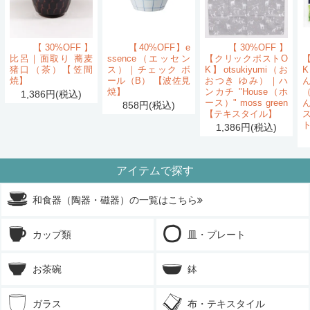
【30%OFF】
【40%OFF】e
【30%OFF】
比呂｜面取り 蕎麦
ssence（エッセン
【クリックポストO
猪口（茶）【笠間
ス）｜チェック ボ
K】otsukiyumi（お
K
焼】
ール（B） 【波佐見
おつき ゆみ）｜ハ
ん
焼】
ンカチ "House（ホ
1,386円(税込)
ース）" moss green
858円(税込)
【テキスタイル】
1,386円(税込)
アイテムで探す
和食器（陶器・磁器）の一覧はこちら
カップ類
皿・プレート
お茶碗
鉢
ガラス
布・テキスタイル