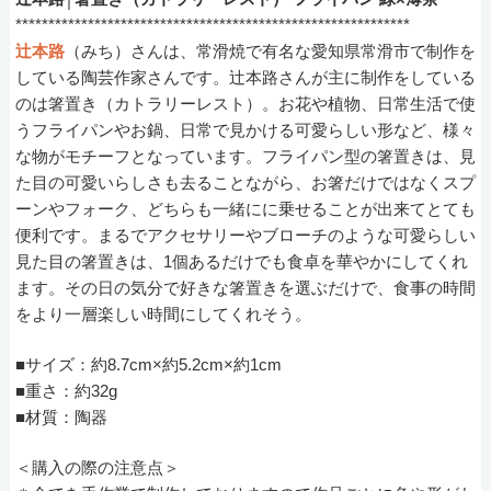
************************************************************
辻本路
（みち）さんは、常滑焼で有名な愛知県常滑市で制作を
している陶芸作家さんです。辻本路さんが主に制作をしている
のは箸置き（カトラリーレスト）。お花や植物、日常生活で使
うフライパンやお鍋、日常で見かける可愛らしい形など、様々
な物がモチーフとなっています。フライパン型の箸置きは、見
た目の可愛いらしさも去ることながら、お箸だけではなくスプ
ーンやフォーク、どちらも一緒にに乗せることが出来てとても
便利です。まるでアクセサリーやブローチのような可愛らしい
見た目の箸置きは、1個あるだけでも食卓を華やかにしてくれ
ます。その日の気分で好きな箸置きを選ぶだけで、食事の時間
をより一層楽しい時間にしてくれそう。
■サイズ：約8.7cm×約5.2cm×約1cm
■重さ：約32g
■材質：陶器
＜購入の際の注意点＞