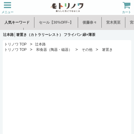
メニュー
カート
人気キーワード
セール【30%OFF~】
後藤奈々
宮木英至
宮
水谷和音
児玉修治
辻本路│箸置き（カトラリーレスト） フライパン 緑×薄茶
>
トリノワ TOP
辻本路
>
>
>
トリノワ TOP
和食器（陶器・磁器）
その他
箸置き