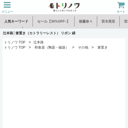
メニュー
カート
人気キーワード
セール【30%OFF~】
後藤奈々
宮木英至
宮
水谷和音
児玉修治
辻本路│箸置き（カトラリーレスト） リボン 緑
>
トリノワ TOP
辻本路
>
>
>
トリノワ TOP
和食器（陶器・磁器）
その他
箸置き