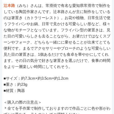
辻本路
（みち）さんは、常滑焼で有名な愛知県常滑市で制作を
している陶芸作家さんです。辻本路さんが主に制作をしている
のは箸置き（カトラリーレスト）。お花や植物、日常生活で使
うフライパンやお鍋、日常で見かける可愛らしい形など、様々
な物がモチーフとなっています。フライパン型の箸置きは、見
た目の可愛いらしさも去ることながら、お箸だけではなくスプ
ーンやフォーク、どちらも一緒にに乗せることが出来てとても
便利です。まるでアクセサリーやブローチのような可愛らしい
見た目の箸置きは、1個あるだけでも食卓を華やかにしてくれ
ます。その日の気分で好きな箸置きを選ぶだけで、食事の時間
をより一層楽しい時間にしてくれそう。
■サイズ：約7.3cm×約3.5cm×約1.2cm
■重さ：約23g
■材質：陶器
＜購入の際の注意点＞
＊全てを手作業で制作しておりますので作品ごとに色や形がわ