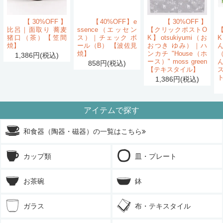
【30%OFF】
【40%OFF】e
【30%OFF】
比呂｜面取り 蕎麦
ssence（エッセン
【クリックポストO
猪口（茶）【笠間
ス）｜チェック ボ
K】otsukiyumi（お
K
焼】
ール（B） 【波佐見
おつき ゆみ）｜ハ
ん
焼】
ンカチ "House（ホ
1,386円(税込)
ース）" moss green
858円(税込)
【テキスタイル】
1,386円(税込)
アイテムで探す
和食器（陶器・磁器）の一覧はこちら
カップ類
皿・プレート
お茶碗
鉢
ガラス
布・テキスタイル