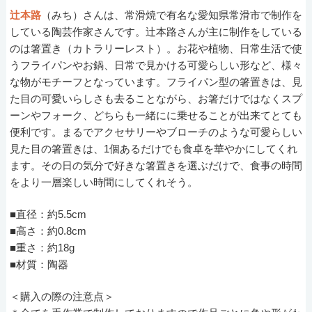
辻本路
（みち）さんは、常滑焼で有名な愛知県常滑市で制作を
している陶芸作家さんです。辻本路さんが主に制作をしている
のは箸置き（カトラリーレスト）。お花や植物、日常生活で使
うフライパンやお鍋、日常で見かける可愛らしい形など、様々
な物がモチーフとなっています。フライパン型の箸置きは、見
た目の可愛いらしさも去ることながら、お箸だけではなくスプ
ーンやフォーク、どちらも一緒にに乗せることが出来てとても
便利です。まるでアクセサリーやブローチのような可愛らしい
見た目の箸置きは、1個あるだけでも食卓を華やかにしてくれ
ます。その日の気分で好きな箸置きを選ぶだけで、食事の時間
をより一層楽しい時間にしてくれそう。
■直径：約5.5cm
■高さ：約0.8cm
■重さ：約18g
■材質：陶器
＜購入の際の注意点＞