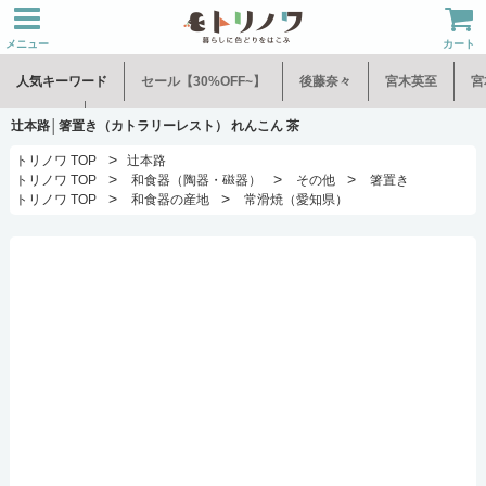
メニュー
カート
人気キーワード
セール【30%OFF~】
後藤奈々
宮木英至
宮
水谷和音
児玉修治
辻本路│箸置き（カトラリーレスト） れんこん 茶
>
トリノワ TOP
辻本路
>
>
>
トリノワ TOP
和食器（陶器・磁器）
その他
箸置き
>
>
トリノワ TOP
和食器の産地
常滑焼（愛知県）