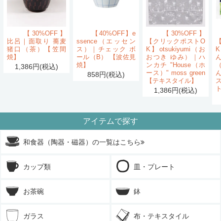
【30%OFF】
【40%OFF】e
【30%OFF】
比呂｜面取り 蕎麦
ssence（エッセン
【クリックポストO
猪口（茶）【笠間
ス）｜チェック ボ
K】otsukiyumi（お
K
焼】
ール（B） 【波佐見
おつき ゆみ）｜ハ
ん
焼】
ンカチ "House（ホ
1,386円(税込)
ース）" moss green
858円(税込)
【テキスタイル】
1,386円(税込)
アイテムで探す
和食器（陶器・磁器）の一覧はこちら
カップ類
皿・プレート
お茶碗
鉢
ガラス
布・テキスタイル