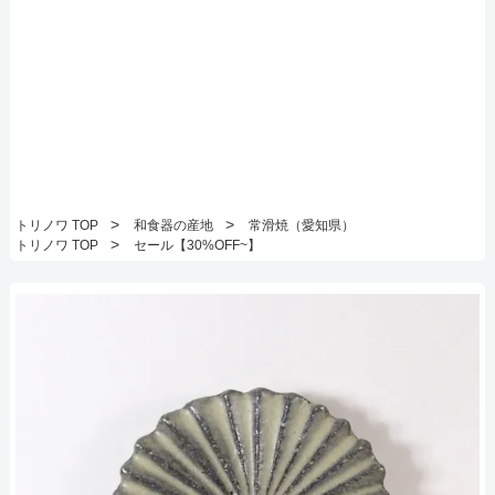
>
>
トリノワ TOP
和食器の産地
常滑焼（愛知県）
>
トリノワ TOP
セール【30%OFF~】