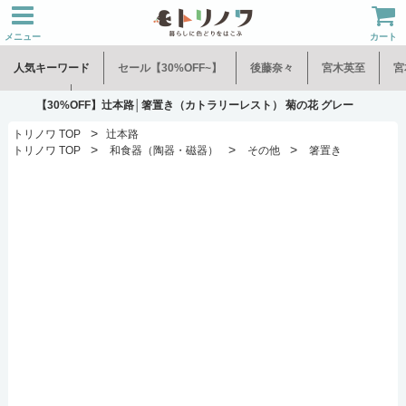
メニュー
カート
人気キーワード
セール【30%OFF~】
後藤奈々
宮木英至
宮
水谷和音
児玉修治
【30%OFF】辻本路│箸置き（カトラリーレスト） 菊の花 グレー
>
トリノワ TOP
辻本路
>
>
>
トリノワ TOP
和食器（陶器・磁器）
その他
箸置き