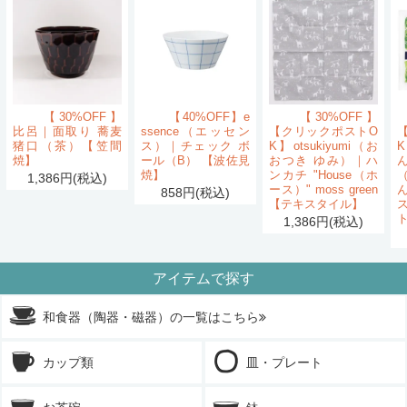
【30%OFF】
【40%OFF】e
【30%OFF】
比呂｜面取り 蕎麦
ssence（エッセン
【クリックポストO
猪口（茶）【笠間
ス）｜チェック ボ
K】otsukiyumi（お
K
焼】
ール（B） 【波佐見
おつき ゆみ）｜ハ
ん
焼】
ンカチ "House（ホ
1,386円(税込)
ース）" moss green
858円(税込)
【テキスタイル】
1,386円(税込)
アイテムで探す
和食器（陶器・磁器）の一覧はこちら
カップ類
皿・プレート