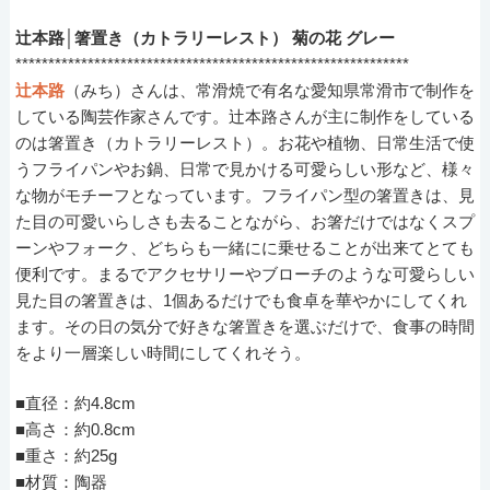
辻本路│箸置き（カトラリーレスト） 菊の花 グレー
************************************************************
辻本路
（みち）さんは、常滑焼で有名な愛知県常滑市で制作を
している陶芸作家さんです。辻本路さんが主に制作をしている
のは箸置き（カトラリーレスト）。お花や植物、日常生活で使
うフライパンやお鍋、日常で見かける可愛らしい形など、様々
な物がモチーフとなっています。フライパン型の箸置きは、見
た目の可愛いらしさも去ることながら、お箸だけではなくスプ
ーンやフォーク、どちらも一緒にに乗せることが出来てとても
便利です。まるでアクセサリーやブローチのような可愛らしい
見た目の箸置きは、1個あるだけでも食卓を華やかにしてくれ
ます。その日の気分で好きな箸置きを選ぶだけで、食事の時間
をより一層楽しい時間にしてくれそう。
■直径：約4.8cm
■高さ：約0.8cm
■重さ：約25g
■材質：陶器