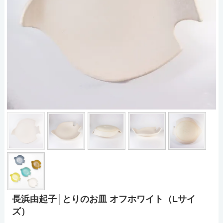
長浜由起子│とりのお皿 オフホワイト（Lサイ
ズ）