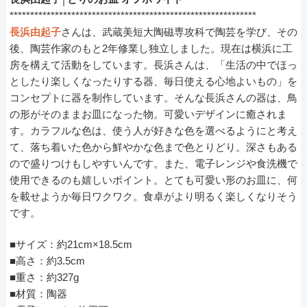
************************************************************
長浜由起子
さんは、武蔵美短大陶磁専攻科で陶芸を学び、その
後、陶芸作家のもと2年修業し独立しました。現在は横浜に工
房を構えて活動をしています。長浜さんは、「生活の中でほっ
としたり楽しくなったりする器、毎日使える心地よいもの」を
コンセプトに器を制作しています。そんな長浜さんの器は、鳥
の形がそのままお皿になった物。可愛いデザインに癒されま
す。カラフルな色は、使う人が好きな色を選べるようにと考え
て、落ち着いた色から鮮やかな色まで色とりどり。深さもある
ので盛りつけもしやすいんです。また、電子レンジや食洗機で
使用できるのも嬉しいポイント。とても可愛い形のお皿に、何
を載せようか毎日ワクワク。食卓がより明るく楽しくなりそう
です。
■サイズ：約21cm×18.5cm
■高さ：約3.5cm
■重さ：約327g
■材質：陶器