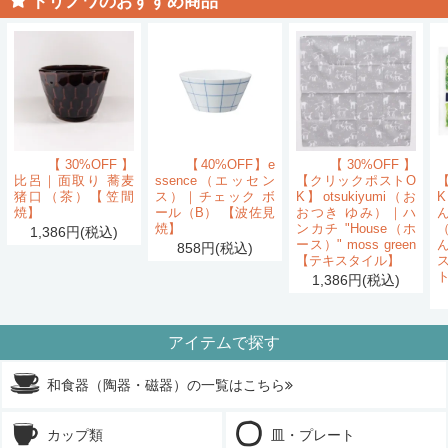
トリノワのおすすめ商品
【30%OFF】
【40%OFF】e
【30%OFF】
比呂｜面取り 蕎麦
ssence（エッセン
【クリックポストO
猪口（茶）【笠間
ス）｜チェック ボ
K】otsukiyumi（お
K
焼】
ール（B） 【波佐見
おつき ゆみ）｜ハ
ん
焼】
ンカチ "House（ホ
1,386円(税込)
ース）" moss green
858円(税込)
【テキスタイル】
1,386円(税込)
アイテムで探す
和食器（陶器・磁器）の一覧はこちら
カップ類
皿・プレート