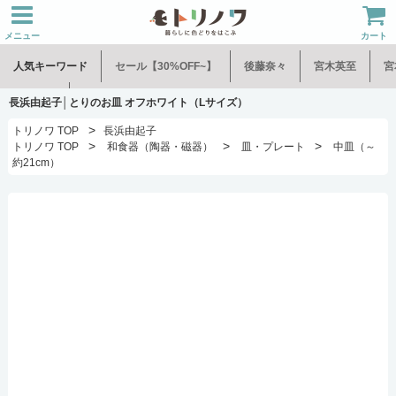
メニュー
カート
人気キーワード
セール【30%OFF~】
後藤奈々
宮木英至
宮
水谷和音
児玉修治
長浜由起子│とりのお皿 オフホワイト（Lサイズ）
>
トリノワ TOP
長浜由起子
>
>
>
トリノワ TOP
和食器（陶器・磁器）
皿・プレート
中皿（～
約21cm）