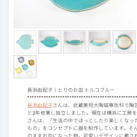
長浜由起子│とりのお皿 トルコブルー
**********************************************
長浜由起子
さんは、武蔵美短大陶磁専攻科で陶
と2年修業し独立しました。現在は横浜に工房
さんは、「生活の中でほっとしたり楽しくなっ
もの」をコンセプトに器を制作しています。そ
のままお皿になった物。可愛いデザインに癒さ