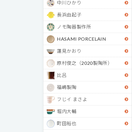
中川ひかり
長浜由起子
ノモ陶器製作所
HASAMI PORCELAIN
蓮見かおり
原村俊之（2020製陶所）
比呂
福嶋製陶
フじイ まさよ
堀内大輔
町田裕也