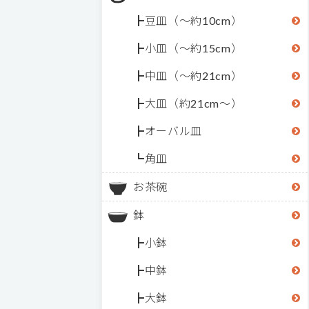
豆皿（～約10cm）
小皿（～約15cm）
中皿（～約21cm）
大皿（約21cm～）
オーバル皿
角皿
お茶碗
鉢
小鉢
中鉢
大鉢