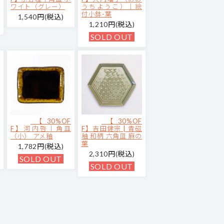
ワイト（グレー）
うちようこ）｜絵
付小鉢-葉
1,540円(税込)
1,210円(税込)
SOLD OUT
【30%OF
【30%OF
F】河内啓｜角皿
F】吉田健宗 | 青磁
（小） アメ釉
釉 和柄 六角皿 麻の
葉
1,782円(税込)
2,310円(税込)
SOLD OUT
SOLD OUT