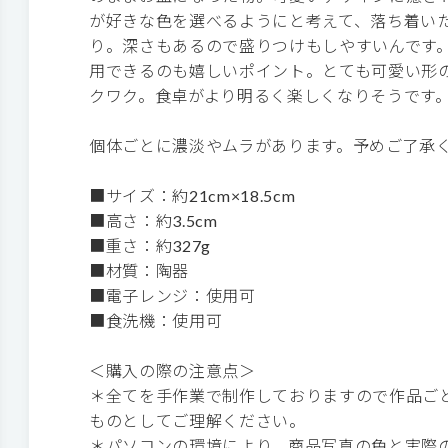
が好きな色を選べるようにと考えて、落ち着い
り。深さもあるので盛りつけもしやすいんです
用できるのも嬉しいポイント。とても可愛い形
クワク。食卓がより明るく楽しくなりそうです
個体ごとに濃淡やムラがあります。予めご了承
■サイズ：約21cm×18.5cm
■高さ：約3.5cm
■重さ：約327g
■材質：陶器
■電子レンジ：使用可
■食洗機：使用可
＜購入の際の注意点＞
＊全てを手作業で制作しておりますので作品ご
ものとしてご理解ください。
＊パソコンの環境により、商品写真の色と実際