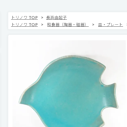
>
トリノワ TOP
長浜由起子
>
>
トリノワ TOP
和食器（陶器・磁器）
皿・プレート