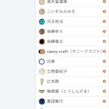
黒木富雄窯
こいずみみゆき
児玉修治
後藤奈々
後藤竜太
sunny-craft（サニークラフト）
白青
立原亜紀子
辻本路
陶眞窯（とうしんがま）
豊田雅代