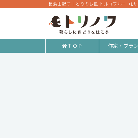
長浜由起子│とりのお皿 トルコブルー（L
ＴＯＰ
作家・ブラ