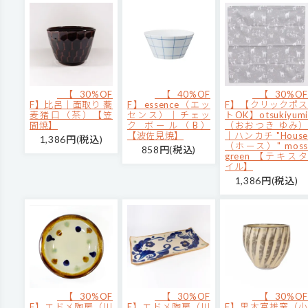
【30%OF
【40%OF
【30%OF
F】比呂｜面取り 蕎
F】essence（エッ
F】【クリックポス
麦猪口（茶）【笠
センス）｜チェッ
トOK】otsukiyumi
間焼】
ク ボール（B）
（おおつき ゆみ）
【波佐見焼】
｜ハンカチ "House
1,386円(税込)
（ホース）" moss
858円(税込)
green 【テキスタ
イル】
1,386円(税込)
【30%OF
【30%OF
【30%OF
F】エドメ陶房（川
F】エドメ陶房（川
F】黒木富雄窯（小