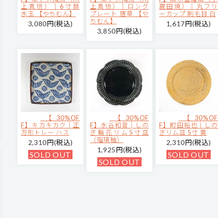
上真悟）｜6寸鉢
上真悟）｜ロング
鹿田焼）｜丸フリ
水玉 【やちむん】
プレート 唐草 【や
ーカップ 刷毛目 白
ちむん】
3,080円(税込)
1,617円(税込)
3,850円(税込)
【30%OF
【30%OF
【30%OF
F】キカキカク｜正
F】水谷和音│しの
F】町田裕也｜しの
方形トレー ハス
ぎ輪花リム5寸皿
ぎリム皿 5寸 黄
（瑠璃釉）
2,310円(税込)
2,310円(税込)
1,925円(税込)
SOLD OUT
SOLD OUT
SOLD OUT