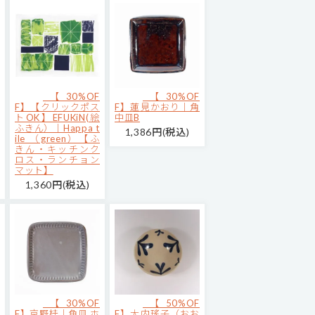
【30%OF
【30%OF
F】【クリックポス
F】蓮見かおり｜角
トOK】EFUKiN(絵
中皿B
ふきん）｜Happa t
1,386円(税込)
ile （green）【ふ
きん・キッチンク
ロス・ランチョン
マット】
1,360円(税込)
【30%OF
【50%OF
F】京野桂｜角皿 ホ
F】大内瑤子（おお