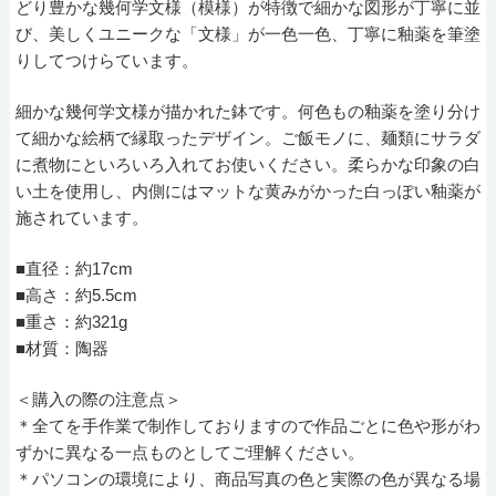
どり豊かな幾何学文様（模様）が特徴で細かな図形が丁寧に並
び、美しくユニークな「文様」が一色一色、丁寧に釉薬を筆塗
りしてつけらています。
細かな幾何学文様が描かれた鉢です。何色もの釉薬を塗り分け
て細かな絵柄で縁取ったデザイン。ご飯モノに、麺類にサラダ
に煮物にといろいろ入れてお使いください。柔らかな印象の白
い土を使用し、内側にはマットな黄みがかった白っぽい釉薬が
施されています。
■直径：約17cm
■高さ：約5.5cm
■重さ：約321g
■材質：陶器
＜購入の際の注意点＞
＊全てを手作業で制作しておりますので作品ごとに色や形がわ
ずかに異なる一点ものとしてご理解ください。
＊パソコンの環境により、商品写真の色と実際の色が異なる場