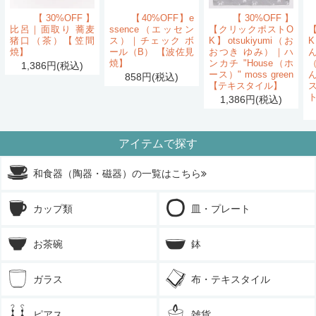
【30%OFF】
【40%OFF】e
【30%OFF】
比呂｜面取り 蕎麦
ssence（エッセン
【クリックポストO
猪口（茶）【笠間
ス）｜チェック ボ
K】otsukiyumi（お
K
焼】
ール（B） 【波佐見
おつき ゆみ）｜ハ
ん
焼】
ンカチ "House（ホ
1,386円(税込)
ース）" moss green
858円(税込)
【テキスタイル】
1,386円(税込)
アイテムで探す
和食器（陶器・磁器）の一覧はこちら
カップ類
皿・プレート
お茶碗
鉢
ガラス
布・テキスタイル
ピアス
雑貨