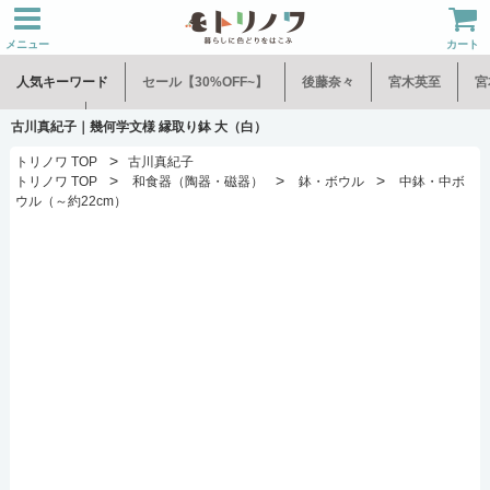
メニュー
カート
人気キーワード
セール【30%OFF~】
後藤奈々
宮木英至
宮
水谷和音
児玉修治
古川真紀子｜幾何学文様 縁取り鉢 大（白）
>
トリノワ TOP
古川真紀子
>
>
>
トリノワ TOP
和食器（陶器・磁器）
鉢・ボウル
中鉢・中ボ
ウル（～約22cm）