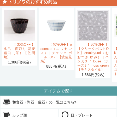
トリノワのおすすめ商品
【30%OFF】
【40%OFF】e
【30%OFF】
比呂｜面取り 蕎麦
ssence（エッセン
【クリックポストO
猪口（茶）【笠間
ス）｜チェック ボ
K】otsukiyumi（お
K
焼】
ール（B） 【波佐見
おつき ゆみ）｜ハ
ん
焼】
ンカチ "House（ホ
1,386円(税込)
ース）" moss green
858円(税込)
【テキスタイル】
1,386円(税込)
アイテムで探す
和食器（陶器・磁器）の一覧はこちら
カップ類
皿・プレート