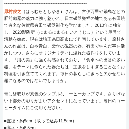
************************************************
原村俊之
（はらむらとしゆき）さんは、古伊万里や鍋島などの
肥前磁器の魅力に強く惹かれ、日本磁器発祥の地である有田焼
で有名な佐賀県有田で磁器制作を学びました。2010年に独立
し、2020製陶所（にまるにまるせいとうじょ）という屋号で
活動を始め、現在は埼玉県日高市にて作陶しています。原村さ
んの作品は、白や青白、染付の磁器の器。有田で学んだ事を活
かしつつ、さらにオリジナリティに溢れた器作りをしていま
す。「用の美」に強く共感されており、「食卓への出番の多い
器」をテーマに作られた器たちは、主張をしすぎることなくお
料理を引き立ててくれます。毎日の暮らしにきっと欠かせない
器になるのではないでしょうか。
青に縁取りが茶色のシンプルなコーヒーカップです。さりげな
い下部分の彫りがよいアクセントになっています。毎日のコー
ヒータイムにご使用ください。
■直径：約9cm（取って込み11.5cm）
■高さ：約6.5cm