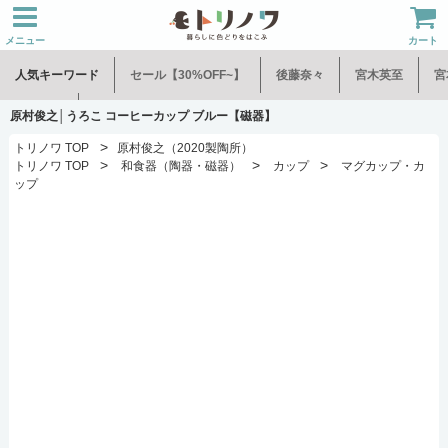
メニュー
カート
人気キーワード
セール【30%OFF~】
後藤奈々
宮木英至
宮
水谷和音
児玉修治
原村俊之│うろこ コーヒーカップ ブルー【磁器】
>
トリノワ TOP
原村俊之（2020製陶所）
>
>
>
トリノワ TOP
和食器（陶器・磁器）
カップ
マグカップ・カ
ップ