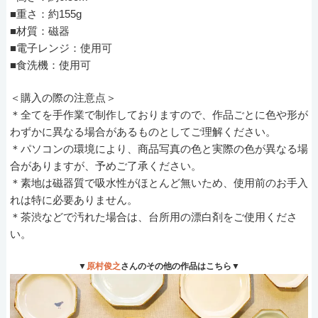
■重さ：約155g
■材質：磁器
■電子レンジ：使用可
■食洗機：使用可
＜購入の際の注意点＞
＊全てを手作業で制作しておりますので、作品ごとに色や形が
わずかに異なる場合があるものとしてご理解ください。
＊パソコンの環境により、商品写真の色と実際の色が異なる場
合がありますが、予めご了承ください。
＊素地は磁器質で吸水性がほとんど無いため、使用前のお手入
れは特に必要ありません。
＊茶渋などで汚れた場合は、台所用の漂白剤をご使用くださ
い。
▼
原村俊之
さんのその他の作品はこちら▼