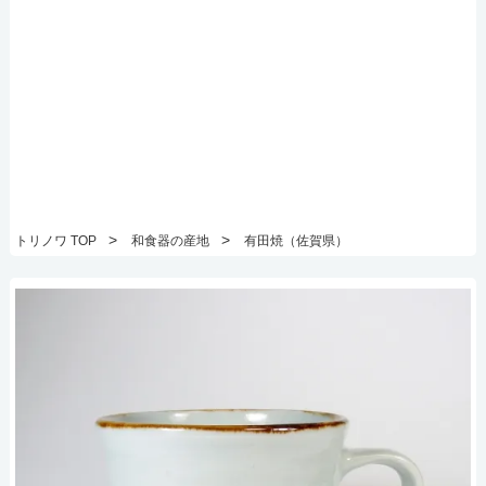
>
>
トリノワ TOP
和食器の産地
有田焼（佐賀県）