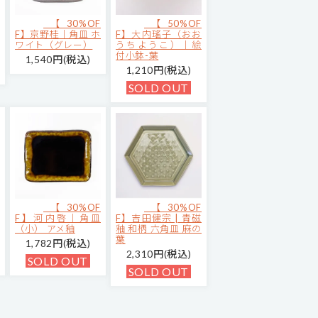
【30%OF
【50%OF
F】京野桂｜角皿 ホ
F】大内瑤子（おお
ワイト（グレー）
うちようこ）｜絵
付小鉢-葉
1,540円(税込)
1,210円(税込)
SOLD OUT
【30%OF
【30%OF
F】河内啓｜角皿
F】吉田健宗 | 青磁
（小） アメ釉
釉 和柄 六角皿 麻の
葉
1,782円(税込)
2,310円(税込)
SOLD OUT
SOLD OUT