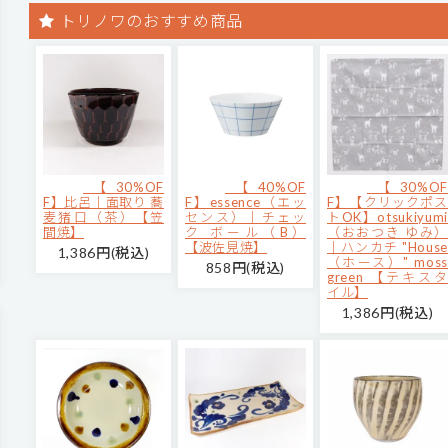
トリノワのおすすめ商品
【30%OF
【40%OF
【30%OF
F】比呂｜面取り 蕎
F】essence（エッ
F】【クリックポス
麦猪口（茶）【笠
センス）｜チェッ
トOK】otsukiyumi
間焼】
ク ボール（B）
（おおつき ゆみ）
【波佐見焼】
｜ハンカチ "House
1,386円(税込)
（ホース）" moss
858円(税込)
green 【テキスタ
イル】
1,386円(税込)