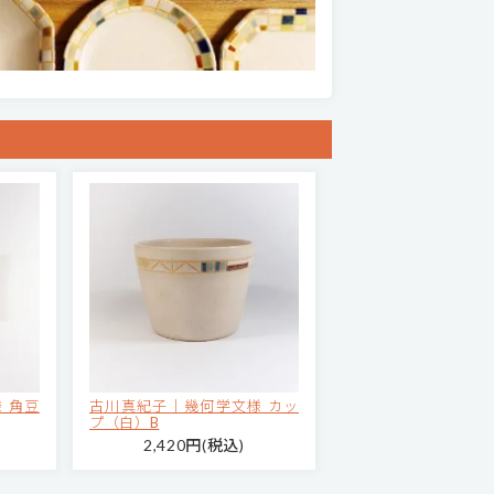
 角豆
古川真紀子｜幾何学文様 カッ
プ（白）B
2,420円(税込)