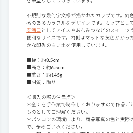
を筆塗りしてつけらています。
不規則な幾何学文様が描かれたカップです。何
感のあるカラフルなデザインです。カップとし
麦猪口
としてアイスやあんみつなどのスイーツ
便利なサイズです。内側はマットな黄色がかっ
かな印象の白い土を使用しています。
■幅：約8.5cm
■高さ：約6.5cm
■重さ：約145g
■材質：陶器
＜購入の際の注意点＞
＊全てを手作業で制作しておりますので作品ご
ものとしてご理解ください。
＊パソコンの環境により、商品写真の色と実際
で、予めご了承ください。