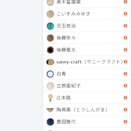
黒木富雄窯
こいずみみゆき
児玉修治
後藤奈々
後藤竜太
sunny-craft（サニークラフト）
白青
立原亜紀子
辻本路
陶眞窯（とうしんがま）
豊田雅代