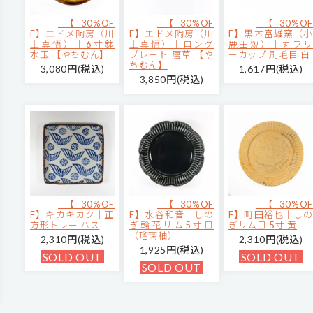
【30%OF
【30%OF
【30%OF
F】エドメ陶房（川
F】エドメ陶房（川
F】黒木富雄窯（小
上真悟）｜6寸鉢
上真悟）｜ロング
鹿田焼）｜丸フリ
水玉 【やちむん】
プレート 唐草 【や
ーカップ 刷毛目 白
ちむん】
3,080円(税込)
1,617円(税込)
3,850円(税込)
【30%OF
【30%OF
【30%OF
F】キカキカク｜正
F】水谷和音│しの
F】町田裕也｜しの
方形トレー ハス
ぎ輪花リム5寸皿
ぎリム皿 5寸 黄
（瑠璃釉）
2,310円(税込)
2,310円(税込)
1,925円(税込)
SOLD OUT
SOLD OUT
SOLD OUT