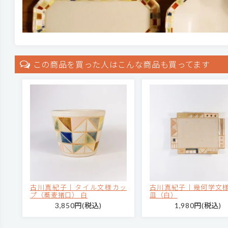
この商品を買った人はこんな商品も買ってます
古川真紀子｜タイル文様カッ
古川真紀子｜幾何学文様
プ（蕎麦猪口） 白
皿（白）
3,850円(税込)
1,980円(税込)