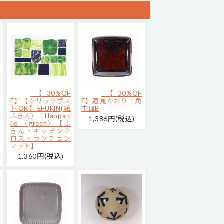
【30%OF
【30%OF
F】【クリックポス
F】蓮見かおり｜角
トOK】EFUKiN(絵
中皿B
ふきん）｜Happa t
1,386円(税込)
ile （green）【ふ
きん・キッチンク
ロス・ランチョン
マット】
1,360円(税込)