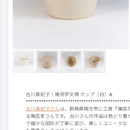
古川真紀子｜幾何学文様 カップ（白）A
**********************************************
古川真紀子さん
は、群馬県桐生市に工房『撫菜
る陶芸家さんです。 古川さんの作品は色どり豊
で細かな図形が丁寧に並び、美しくユニークな