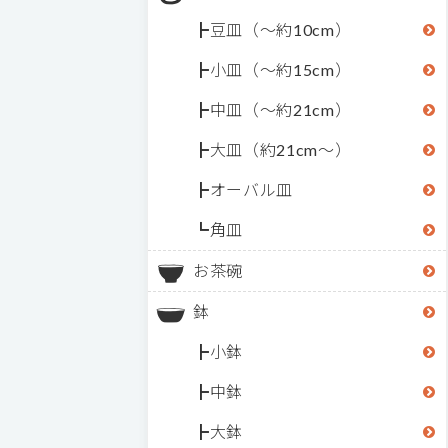
豆皿（～約10cm）
小皿（～約15cm）
中皿（～約21cm）
大皿（約21cm～）
オーバル皿
角皿
お茶碗
鉢
小鉢
中鉢
大鉢