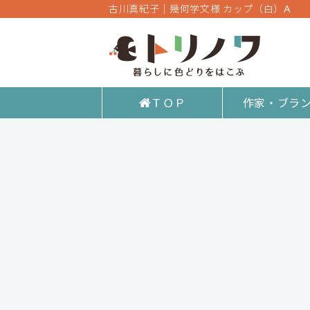
古川真紀子｜幾何学文様 カップ（白）A
ＴＯＰ
作家・ブラ