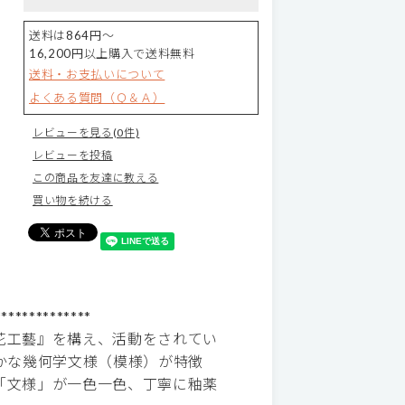
送料は864円～
16,200円以上購入で送料無料
送料・お支払いについて
よくある質問（Ｑ＆Ａ）
レビューを見る(0件)
レビューを投稿
この商品を友達に教える
買い物を続ける
**************
花工藝』を構え、活動をされてい
かな幾何学文様（模様）が特徴
「文様」が一色一色、丁寧に釉薬