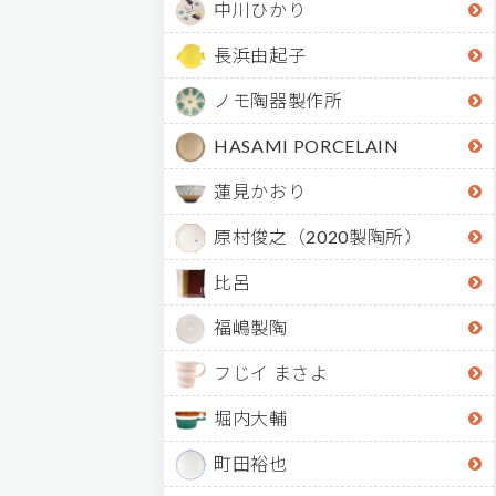
中川ひかり
長浜由起子
ノモ陶器製作所
HASAMI PORCELAIN
蓮見かおり
原村俊之（2020製陶所）
比呂
福嶋製陶
フじイ まさよ
堀内大輔
町田裕也