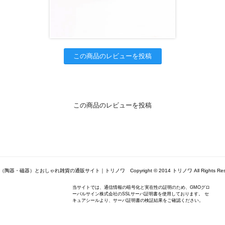
この商品のレビューを投稿
この商品のレビューを投稿
陶器・磁器）とおしゃれ雑貨の通販サイト｜トリノワ Copyright © 2014 トリノワ All Rights Rese
当サイトでは、通信情報の暗号化と実在性の証明のため、GMOグロ
ーバルサイン株式会社のSSLサーバ証明書を使用しております。 セ
キュアシールより、サーバ証明書の検証結果をご確認ください。